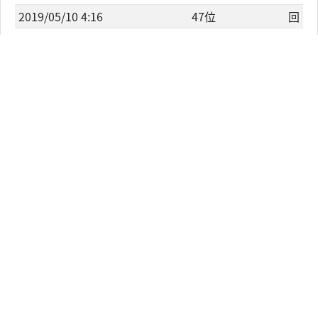
2019/05/10 4:16
47位
回
2019/05/10 5:16
46位
回
2019/05/10 8:17
52位
回
2019/05/10 8:17
52位
回
概要
いよいよ新シーズン「TERRACE HOUSE TOKYO 2019-2
020 」が
5/14よりSTART！7日連続先行エピソードを公開！
男女６人、台本のない日々を共に過ごす
テラスハウスの新たな住人たちは…？