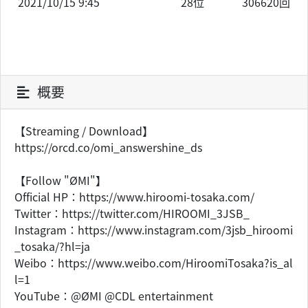
2021/10/15 9:45
28位
306620回
概要
【Streaming / Download】
https://orcd.co/omi_answershine_ds
【Follow "ØMI"】
Official HP：https://www.hiroomi-tosaka.com/
Twitter：https://twitter.com/HIROOMI_3JSB_
Instagram：https://www.instagram.com/3jsb_hiroomi
_tosaka/?hl=ja
Weibo：https://www.weibo.com/HiroomiTosaka?is_al
l=1
YouTube：@ØMI @CDL entertainment