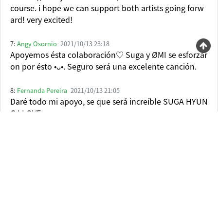
course. i hope we can support both artists going forw
ard! very excited!
7:
Angy Osornio
2021/10/13 23:18
Apoyemos ésta colaboración♡ Suga y ØMI se esforzar
on por ésto •ᴗ•. Seguro será una excelente canción.
8:
Fernanda Pereira
2021/10/13 21:05
Daré todo mi apoyo, se que será increíble SUGA HYUN
G I LOVE
9:
Nadmir
2021/10/13 21:12
Canción producida por Suga un gran éxito, ØMI I love
You
10:
qaisara irdina
2021/10/13 21:10
can't wait for omi's angelic vocal !!!!