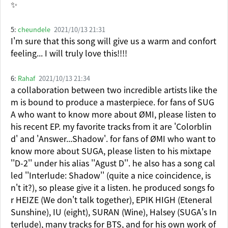
✨
5:
cheundele
2021/10/13 21:31
I'm sure that this song will give us a warm and confort
feeling... I will truly love this!!!!
6:
Rahaf
2021/10/13 21:34
a collaboration between two incredible artists like the
m is bound to produce a masterpiece. for fans of SUG
A who want to know more about ØMI, please listen to
his recent EP. my favorite tracks from it are 'Colorblin
d' and 'Answer...Shadow'. for fans of ØMI who want to
know more about SUGA, please listen to his mixtape
''D-2'' under his alias ''Agust D''. he also has a song cal
led ''Interlude: Shadow'' (quite a nice coincidence, is
n't it?), so please give it a listen. he produced songs fo
r HEIZE (We don't talk together), EPIK HIGH (Eteneral
Sunshine), IU (eight), SURAN (Wine), Halsey (SUGA's In
terlude), many tracks for BTS, and for his own work of