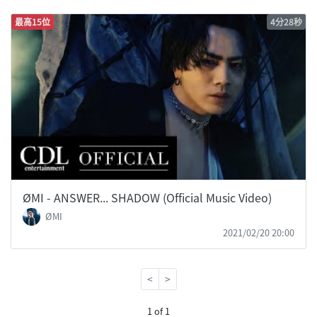
最高15位
4分28秒
ØMI - ANSWER... SHADOW (Official Music Video)
ØMI
2021/02/20 20:00
<
>
1 of 1