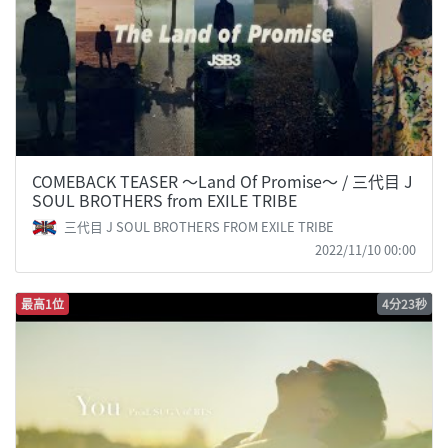
COMEBACK TEASER 〜Land Of Promise〜 / 三代目 J
SOUL BROTHERS from EXILE TRIBE
三代目 J SOUL BROTHERS FROM EXILE TRIBE
2022/11/10 00:00
最高1位
4分23秒