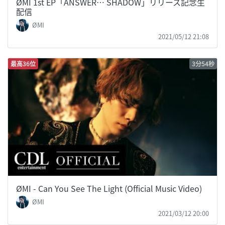
ØMI 1st EP「ANSWER… SHADOW」リリース記念生
配信
ØMI
2021/05/12 21:08
最高36位
3分54秒
ØMI - Can You See The Light (Official Music Video)
ØMI
2021/03/12 20:00