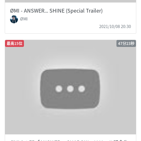
ØMI - ANSWER... SHINE (Special Trailer)
ØMI
2021/10/08 20:30
最高15位
47分23秒