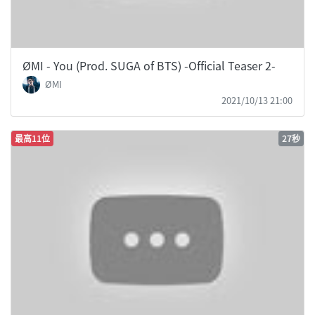
ØMI - You (Prod. SUGA of BTS) -Official Teaser 2-
ØMI
2021/10/13 21:00
最高11位
27秒