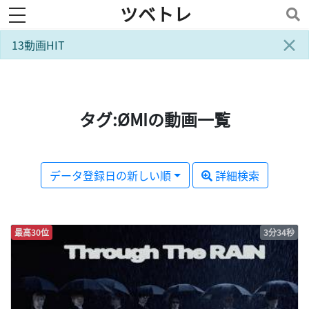
ツベトレ
toggle navigation
×
13動画HIT
タグ:ØMIの動画一覧
データ登録日の新しい順
詳細検索
最高30位
3分34秒