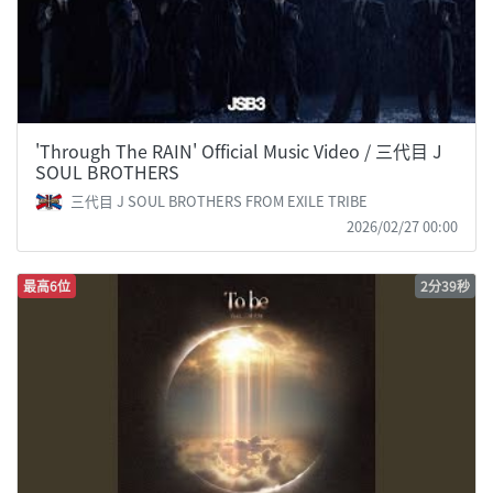
'Through The RAIN' Official Music Video / 三代目 J
SOUL BROTHERS
三代目 J SOUL BROTHERS FROM EXILE TRIBE
2026/02/27 00:00
最高6位
2分39秒