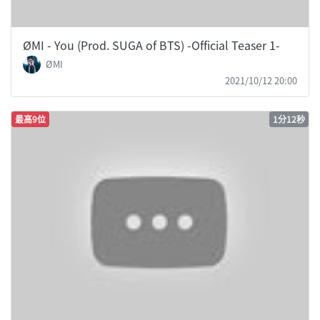
ØMI - You (Prod. SUGA of BTS) -Official Teaser 1-
ØMI
2021/10/12 20:00
最高9位
1分12秒