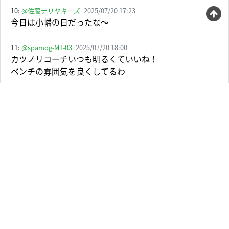
10:
@佐藤テリヤキーズ
2025/07/20 17:23
今日は小幡の日だったな〜
11:
@spamog-MT-03
2025/07/20 18:00
カツノリコーチいつも明るくていいね！
ベンチの雰囲気を良くしてるわ
12:
@setsusetsu19
2025/07/20 20:49
小幡ヒーローほんま嬉しい🤗
13:
@すふすふ-t8l
2025/07/20 18:41
阪神は優勝する球団の勝ち方してるな
日によって色んな人が活躍してる
14:
@kamio182
2025/07/20 17:47
湯浅が戻ってきてから安定してるの嬉しいわ
また来年のWBCあるかもな