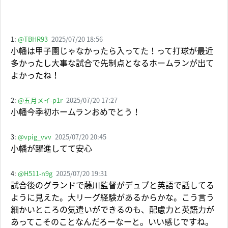
1:
@TBHR93
2025/07/20 18:56
小幡は甲子園じゃなかったら入ってた！って打球が最近
多かったし大事な試合で先制点となるホームランが出て
よかったね！
2:
@五月メイ-p1r
2025/07/20 17:27
小幡今季初ホームランおめでとう！
3:
@vpig_vvv
2025/07/20 20:45
小幡が躍進してて安心
4:
@H511-n9g
2025/07/20 19:31
試合後のグランドで藤川監督がデュプと英語で話してる
ように見えた。大リーグ経験があるからかな。こう言う
細かいところの気遣いができるのも、配慮力と英語力が
あってこそのことなんだろーなーと。いい感じですね。