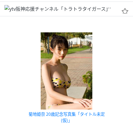
ytv阪神
菊地姫奈 20歳記念写真集「タイトル未定
(仮)」