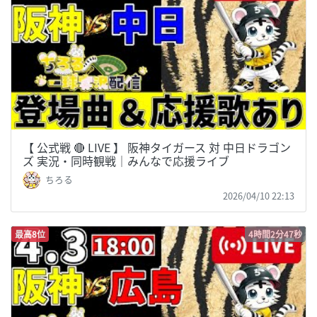
【 公式戦 🔴 LIVE 】 阪神タイガース 対 中日ドラゴン
ズ 実況・同時観戦｜みんなで応援ライブ
ちろる
2026/04/10 22:13
最高8位
4時間2分47秒