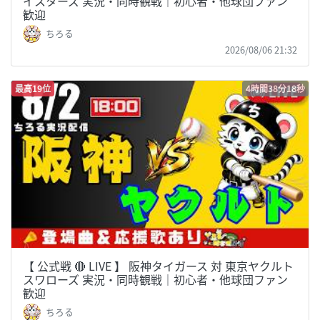
イスターズ 実況・同時観戦｜初心者・他球団ファン
歓迎
ちろる
2026/08/06 21:32
最高19位
4時間38分18秒
【 公式戦 🔴 LIVE 】 阪神タイガース 対 東京ヤクルト
スワローズ 実況・同時観戦｜初心者・他球団ファン
歓迎
ちろる