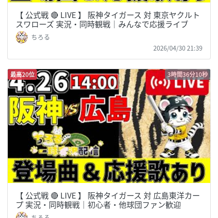
【 公式戦 🔴 LIVE 】 阪神タイガース 対 東京ヤクルト
スワローズ 実況・同時観戦｜みんなで応援ライブ
ちろる
2026/04/30 21:39
最高20位
3時間36分10秒
【 公式戦 🔴 LIVE 】 阪神タイガース 対 広島東洋カー
プ 実況・同時観戦｜初心者・他球団ファン歓迎
ちろる