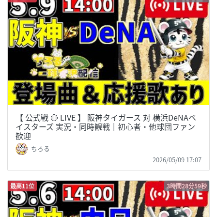
【 公式戦 🔴 LIVE 】 阪神タイガース 対 横浜DeNAベ
イスターズ 実況・同時観戦｜初心者・他球団ファン
歓迎
ちろる
2026/05/09 17:07
最高11位
3時間28分59秒