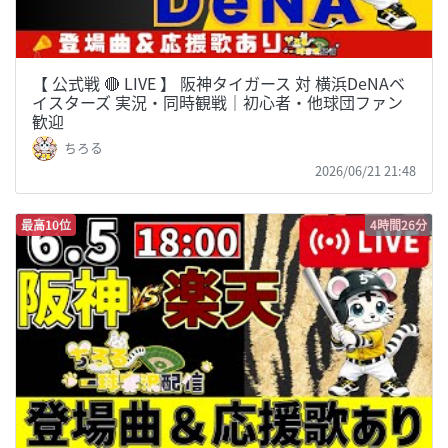
【 公式戦 🔴 LIVE 】 阪神タイガース 対 横浜DeNAベ
イスターズ 実況・同時観戦｜初心者・他球団ファン
歓迎
ちろる
2026/06/21 21:48
最高10位
4時間26分