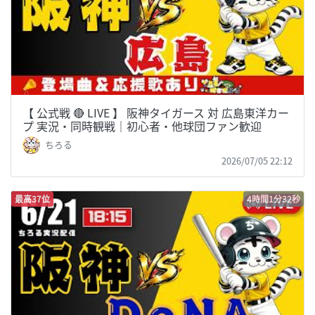
【 公式戦 🔴 LIVE 】 阪神タイガース 対 広島東洋カー
プ 実況・同時観戦｜初心者・他球団ファン歓迎
ちろる
2026/07/05 22:12
最高37位
4時間1分32秒