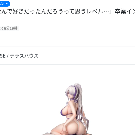
メント
K】「なんで好きだったんだろうって思うレベル…」卒業
6分19秒
USE / テラスハウス