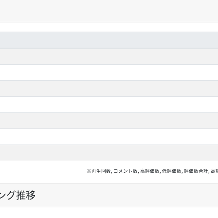
※再生回数, コメント数, 高評価数, 低評価数, 評価数合計
ング推移