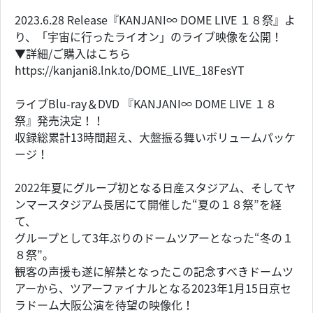
2023.6.28 Release『KANJANI∞ DOME LIVE １８祭』よ
り、「宇宙に行ったライオン」のライブ映像を公開！
▼詳細/ご購入はこちら
https://kanjani8.lnk.to/DOME_LIVE_18FesYT
ライブBlu-ray＆DVD 『KANJANI∞ DOME LIVE １８
祭』発売決定！！
収録総累計13時間超え、大盤振る舞いボリュームパッケ
ージ！
2022年夏にグループ初となる日産スタジアム、そしてヤ
ンマースタジアム長居にて開催した“夏の１８祭”を経
て、
グループとして3年ぶりのドームツアーとなった“冬の１
８祭”。
観客の声援も遂に解禁となったこの記念すべきドームツ
アーから、ツアーファイナルとなる2023年1月15日京セ
ラドーム大阪公演を待望の映像化！