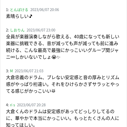
1:
とんばける
2023/06/07 20:06
素晴らしい🎵
2:
しおりん
2023/06/07 23:00
全員が楽器演奏しながら歌える、40歳になっても新しい
楽器に挑戦できる、音が減っても声が減っても前に進み
続ける、こんな最高で最強にかっこいいグループ関ジャ
ニ∞しかいないでしょ😭✨
3:
M
2023/06/07 21:03
大倉忠義のドラム、ブレない安定感と音の厚みとリズム
感がやっぱり桁違い。それをひけらかさずサラッとやっ
てる感じがかっこいい🥁
4:
ri s
2023/06/07 20:28
大倉くんのドラムは安定感があってどっしりしてるの
に、華やかで本当にかっこいい。もっとたくさんの人に
知ってほしい。