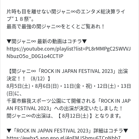
片時も目を離せない関ジャニ∞のエンタメ総決算ライ
ブ“１８祭”。
最高で最強の関ジャニ∞をとくとご覧あれ！
▼関ジャニ∞ 最新の動画はコチラ▼
https://youtube.com/playlist?list=PL8rMMPgC2SWVVJ
NbuzO5o_D0G1o4CCTIP
【関ジャニ∞「ROCK IN JAPAN FESTIVAL 2023」出演
決定！！ （8/12）】
8月5日(土)・8月6日(日)・11日(金・祝)・12日(土)・13日
(日)に、
千葉市蘇我スポーツ公園にて開催される「ROCK IN JAP
AN FESTIVAL 2023」への出演が決定いたしました！
関ジャニ∞の出演は、【 8月12日(土) 】となります。
▼「ROCK IN JAPAN FESTIVAL 2023」詳細はコチラ▼
https://ewhx5.app.goo.gl/4pEMJSbmu6TCpNbb7