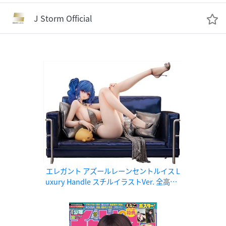
J Storm Official
エレガント アズールレーンセントルイス L
uxury Handle スチルイラストVer. 全高約1
60mm（台座含む） PVC、ABS製1/7スケ
ール塗装済み完成品フィギュア