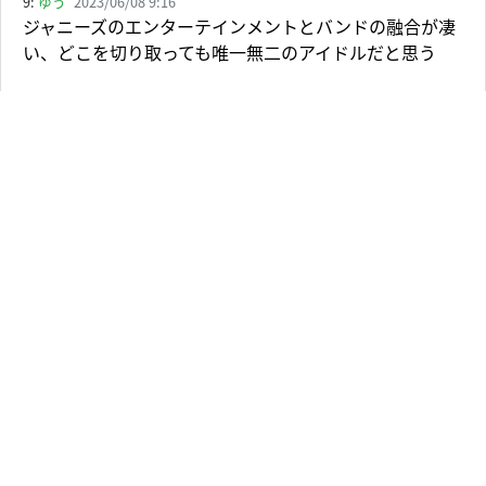
9:
ゆう
2023/06/08 9:16
ジャニーズのエンターテインメントとバンドの融合が凄
い、どこを切り取っても唯一無二のアイドルだと思う
10:
みゆき
2023/06/07 20:09
この曲をドームで聴いたとき、「５人でできない曲はな
いんだな」と実感して涙が出ました。
関ジャニ∞を手放さずに続けてきてくれたことに感謝の
気持ちでいっぱいです！
11:
mochi
2023/06/08 7:19
それぞれの仕事がある中でもグループとしてバンドとし
て進化し続ける姿。裏でどれだけ努力してるんだろ
う、、本当に頭が上がりません。関ジャニ∞を守ってく
れてありがとう。大好きです！！
12:
パンまま
2023/06/07 20:05
やっぱり関ジャニ∞のバンドは凄いと思った瞬間だっ
た。7人でも5人でも、それは変わらない。