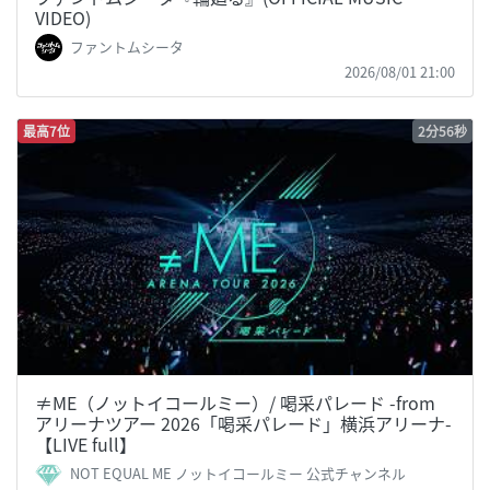
VIDEO)
ファントムシータ
2026/08/01 21:00
最高7位
2分56秒
≠ME（ノットイコールミー）/ 喝采パレード -from
アリーナツアー 2026「喝采パレード」横浜アリーナ-
【LIVE full】
NOT EQUAL ME ノットイコールミー 公式チャンネル