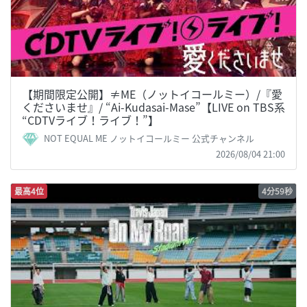
【期間限定公開】≠ME（ノットイコールミー）/『愛
くださいませ』/ “Ai-Kudasai-Mase”【LIVE on TBS系
“CDTVライブ！ライブ！”】
NOT EQUAL ME ノットイコールミー 公式チャンネル
2026/08/04 21:00
最高4位
4分59秒