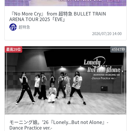
『No More Cry』 from 超特急 BULLET TRAIN
ARENA TOUR 2025「EVE」
超特急
2026/07/20 14:00
最高29位
4分47秒
モーニング娘。'26『Lonely...But not Alone』-
Dance Practice ver.-