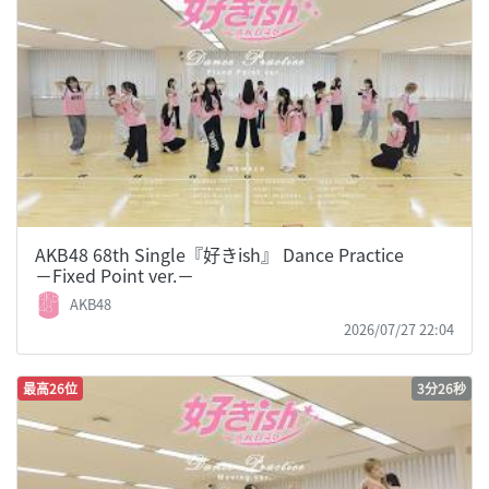
AKB48 68th Single『好きish』 Dance Practice
−Fixed Point ver.−
AKB48
2026/07/27 22:04
最高26位
3分26秒