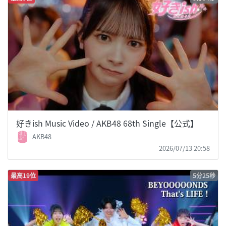
好きish Music Video / AKB48 68th Single【公式】
AKB48
2026/07/13 20:58
最高19位
5分25秒