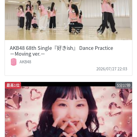
AKB48 68th Single『好きish』 Dance Practice
−Moving ver.−
AKB48
2026/07/27 22:03
最高1位
5分37秒