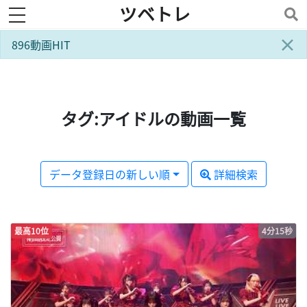
ツベトレ
toggle navigation
×
896動画HIT
タグ:アイドルの動画一覧
データ登録日の新しい順
詳細検索
最高10位
4分15秒