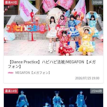
最高40位
3分6秒
【Dance Practice】ハピハピ法被/MEGAFON【メガ
フォン】
MEGAFON【メガフォン】
2026/07/25 19:00
最高18位
2分46秒