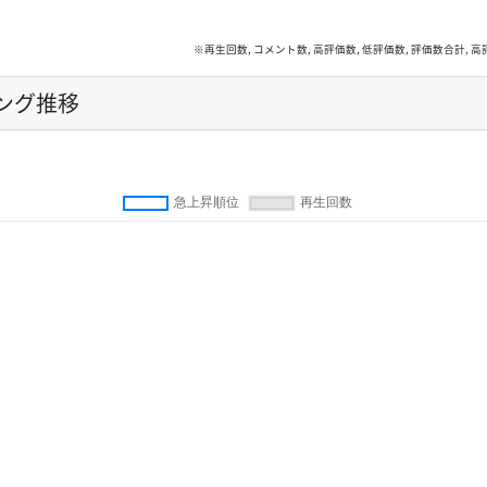
※再生回数, コメント数, 高評価数, 低評価数, 評価数合計
ング推移