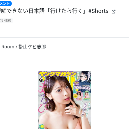
メント
解できない日本語「行けたら行く」#Shorts
43秒
lish Room / 掛山ケビ志郎