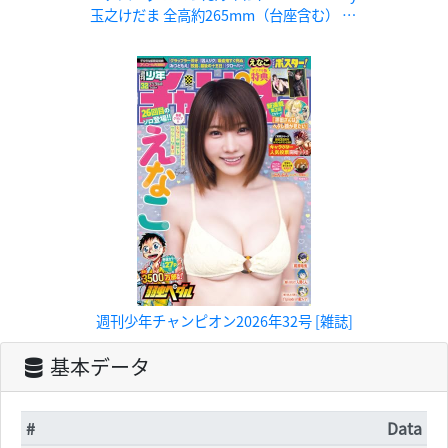
玉之けだま 全高約265mm（台座含む） PV
C、ABS製1/6スケール塗装済み完成品フィ
ギュア
週刊少年チャンピオン2026年32号 [雑誌]
基本データ
#
Data