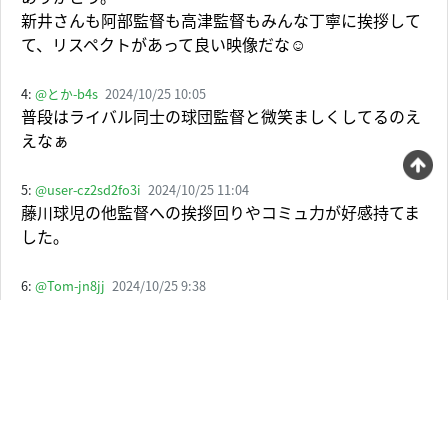
新井さんも阿部監督も高津監督もみんな丁寧に挨拶して
て、リスペクトがあって良い映像だな☺️
4:
@とか-b4s
2024/10/25 10:05
普段はライバル同士の球団監督と微笑ましくしてるのえ
えなぁ
5:
@user-cz2sd2fo3i
2024/10/25 11:04
藤川球児の他監督への挨拶回りやコミュ力が好感持てま
した｡
6:
@Tom-jn8jj
2024/10/25 9:38
3:20 新庄監督の言葉にぐっと来た。来年は日本シリーズ
で戦いたい。
7:
@ナカシン-y5l
2024/10/25 17:38
18:28 畑山統括が指名選手がいなかった平塚スカウトに
労いの言葉を送ってるシーンがとても良かったです。平