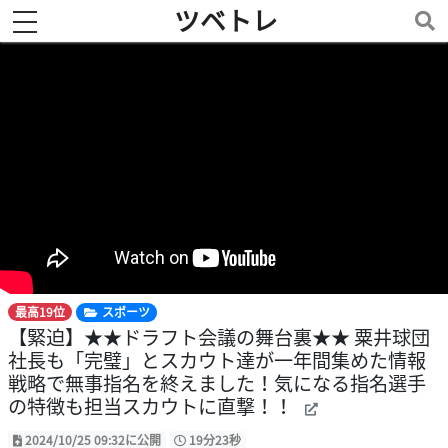
ツベトレ
toggle navigation
最高19位
スポーツ
【緊迫】★★ドラフト会議の舞台裏★★ 粟井球団
社長も「完璧」とスカウト達が一年間集めた情報
戦略で無事指名を終えました！気になる指名選手
の特徴も担当スカウトに直撃！！
2024/10/25 09:32に公開
19分23秒