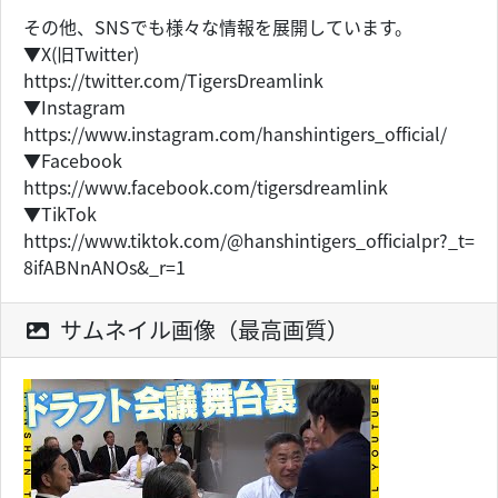
その他、SNSでも様々な情報を展開しています。
▼X(旧Twitter)
https://twitter.com/TigersDreamlink
▼Instagram
https://www.instagram.com/hanshintigers_official/
▼Facebook
https://www.facebook.com/tigersdreamlink
▼TikTok
https://www.tiktok.com/@hanshintigers_officialpr?_t=
8ifABNnANOs&_r=1
サムネイル画像（最高画質）