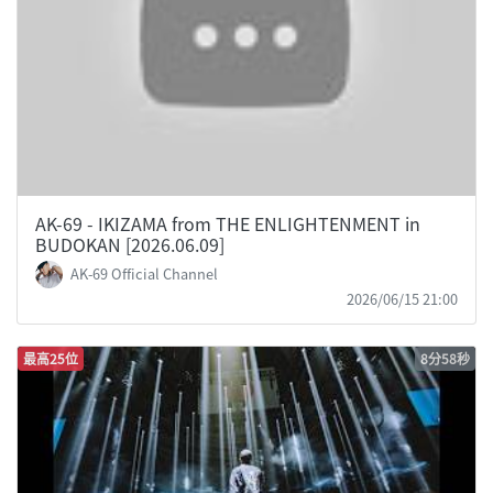
AK-69 - IKIZAMA from THE ENLIGHTENMENT in
BUDOKAN [2026.06.09]
AK-69 Official Channel
2026/06/15 21:00
最高25位
8分58秒