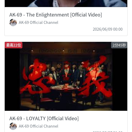
AK-69 - The Enlightenment [Official Video]
AK-69 Official Channel
2026/06/09 00:00
最高22位
2分45秒
AK-69 - LOYALTY [Official Video]
AK-69 Official Channel