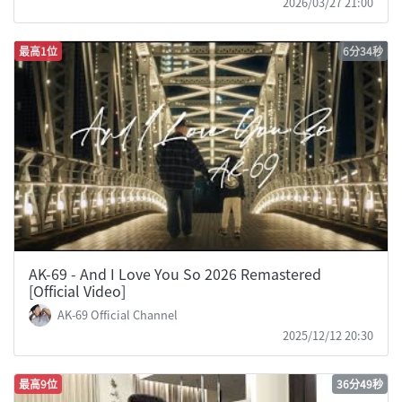
2026/03/27 21:00
最高1位
6分34秒
AK-69 - And I Love You So 2026 Remastered
[Official Video]
AK-69 Official Channel
2025/12/12 20:30
最高9位
36分49秒