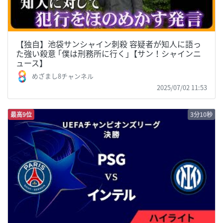
【独自】池袋サンシャイン刺殺 容疑者が知人に語っ
た強い殺意 ｢僕は刑務所に行く｣【サン！シャインニ
ュース】
めざまし8チャンネル
2025/07/02 11:53
最高9位
3分10秒