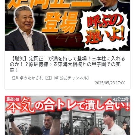
【爆笑】定岡正二が満を持して登場！三本柱に入れる
のか！？原辰徳擁する東海大相模との甲子園での死
闘！
江川卓のたかされ【江川卓 公式チャンネル】
2025/05/23 17:00
最高6位
41分22秒