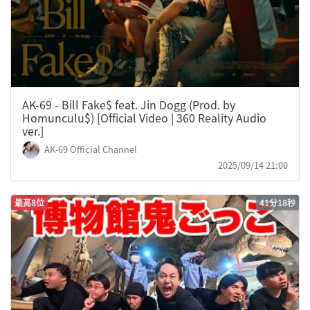
AK-69 - Bill Fake$ feat. Jin Dogg (Prod. by
Homunculu$) [Official Video | 360 Reality Audio
ver.]
AK-69 Official Channel
2025/09/14 21:00
最高8位
41分18秒