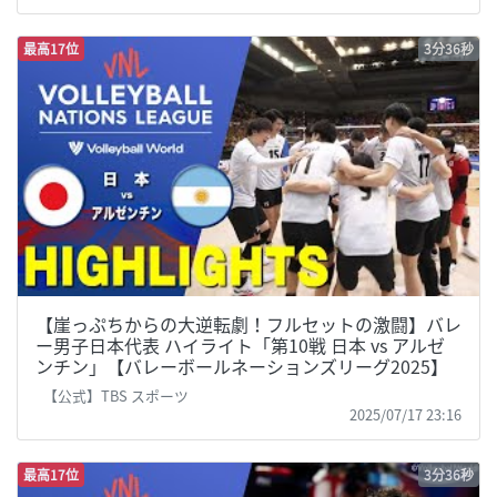
最高17位
3分36秒
【崖っぷちからの大逆転劇！フルセットの激闘】バレ
ー男子日本代表 ハイライト「第10戦 日本 vs アルゼ
ンチン」【バレーボールネーションズリーグ2025】
【公式】TBS スポーツ
2025/07/17 23:16
最高17位
3分36秒