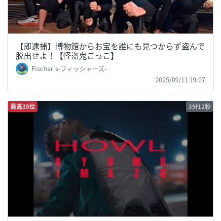
【即逮捕】博物館からお宝を誰にも見つからず盗んで
脱出せよ！【怪盗鬼ごっこ】
Fischer's-フィッシャーズ-
2025/09/11 19:07
最高39位
3分12秒