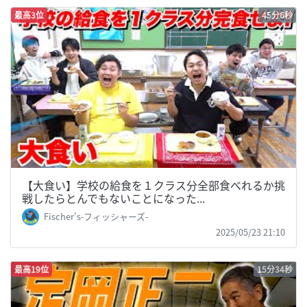
最高3位
45分6秒
【大食い】学校の給食を１クラス分全部食べれるか挑
戦したらとんでもないことになった...
Fischer's-フィッシャーズ-
2025/05/23 21:10
最高19位
15分34秒