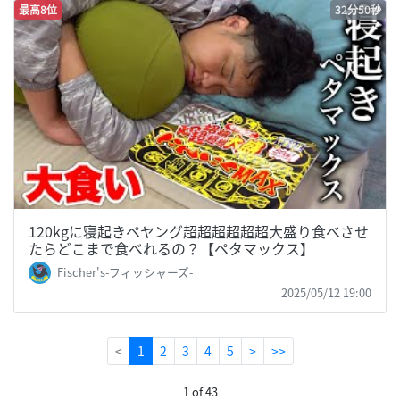
最高8位
32分50秒
120kgに寝起きペヤング超超超超超超大盛り食べさせ
たらどこまで食べれるの？【ペタマックス】
Fischer's-フィッシャーズ-
2025/05/12 19:00
(current)
<
1
2
3
4
5
>
>>
1 of 43