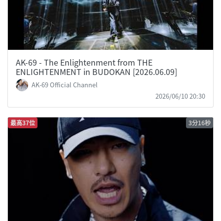
AK-69 - The Enlightenment from THE
ENLIGHTENMENT in BUDOKAN [2026.06.09]
AK-69 Official Channel
2026/06/10 20:30
最高37位
3分16秒