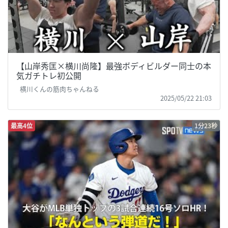
【山岸秀匡×横川尚隆】最強ボディビルダー同士の本
気ガチトレ初公開
横川くんの筋肉ちゃんねる
2025/05/22 21:03
最高4位
1分23秒