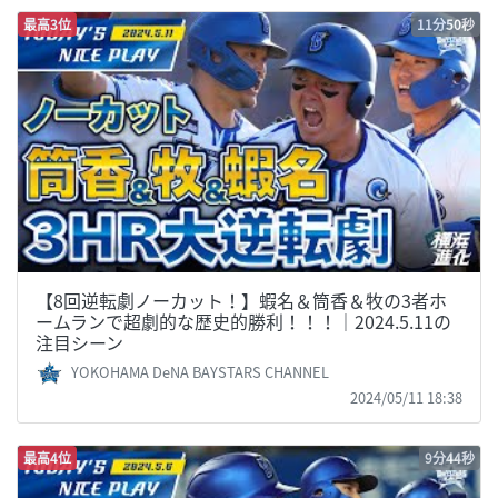
最高3位
11分50秒
【8回逆転劇ノーカット！】蝦名＆筒香＆牧の3者ホ
ームランで超劇的な歴史的勝利！！！｜2024.5.11の
注目シーン
YOKOHAMA DeNA BAYSTARS CHANNEL
2024/05/11 18:38
最高4位
9分44秒