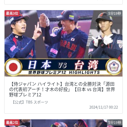
最高3位
5分19秒
【侍ジャパン ハイライト】台湾との全勝対決「源田
の代表初アーチ！才木の好投」【日本 vs 台湾】世界
野球プレミア12
【公式】TBS スポーツ
2024/11/17 00:22
最高2位
5分19秒