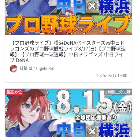
【プロ野球ライブ】横浜DeNAベイスターズvs中日ド
ラゴンズのプロ野球観戦ライブ8/17(日)【プロ野球速
報】【プロ野球一球速報】中日ドラゴンズ 中日ライ
ブ DeNA
緋撃 燐 / Higeki Rin
2025/08/17 19:00
最高35位
5時間11分31秒