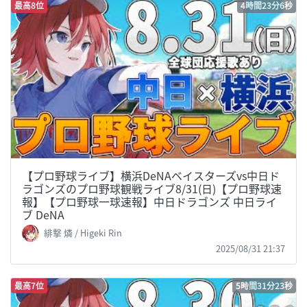
最高8位
4時間23分6秒
【プロ野球ライブ】横浜DeNAベイスターズvs中日ド
ラゴンズのプロ野球観戦ライブ8/31(日)【プロ野球速
報】【プロ野球一球速報】中日ドラゴンズ 中日ライ
ブ DeNA
緋撃 燐 / Higeki Rin
2025/08/31 21:37
最高7位
5時間31分23秒