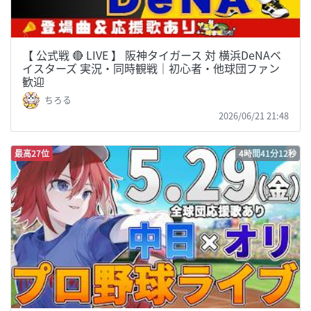
【 公式戦 🔴 LIVE 】 阪神タイガース 対 横浜DeNAベ
イスターズ 実況・同時観戦｜初心者・他球団ファン
歓迎
ちろる
2026/06/21 21:48
最高27位
4時間41分12秒