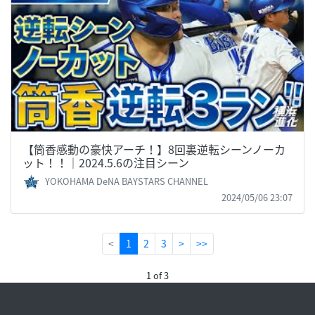
【筒香感動の豪快アーチ！】8回裏逆転シーンノーカ
ット！！｜2024.5.6の注目シーン
YOKOHAMA DeNA BAYSTARS CHANNEL
2024/05/06 23:07
(current)
<
1
2
3
>
>>
1 of 3