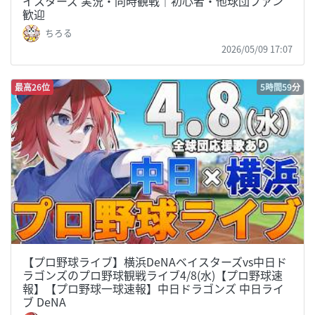
イスターズ 実況・同時観戦｜初心者・他球団ファン
歓迎
ちろる
2026/05/09 17:07
最高26位
5時間59分
【プロ野球ライブ】横浜DeNAベイスターズvs中日ド
ラゴンズのプロ野球観戦ライブ4/8(水)【プロ野球速
報】【プロ野球一球速報】中日ドラゴンズ 中日ライ
ブ DeNA