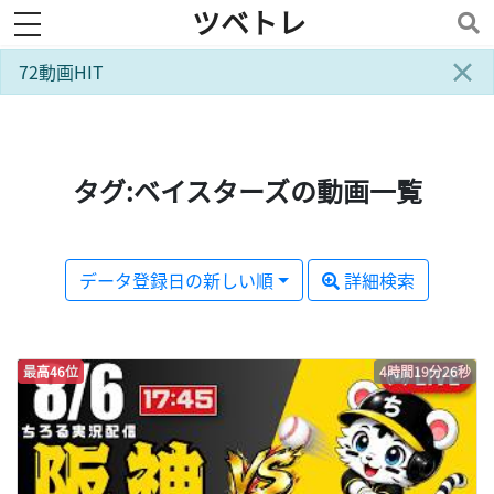
ツベトレ
toggle navigation
×
72動画HIT
タグ:ベイスターズの動画一覧
データ登録日の新しい順
詳細検索
最高46位
4時間19分26秒