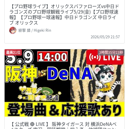
【プロ野球ライブ】オリックスバファローズvs中日ド
ラゴンズのプロ野球観戦ライブ5/29(金)【プロ野球速
報】【プロ野球一球速報】中日ドラゴンズ 中日ライ
ブ オリックス
緋撃 燐 / Higeki Rin
2026/05/29 21:57
最高21位
3時間35分23秒
【 公式戦 🔴 LIVE 】 阪神タイガース 対 横浜DeNAベ