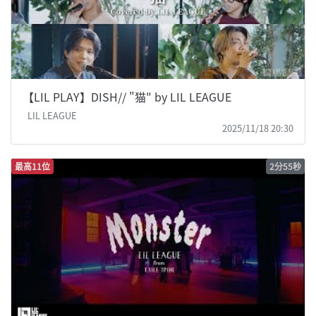
【LIL PLAY】DISH// "猫" by LIL LEAGUE
LIL LEAGUE
2025/11/18 20:30
最高11位
2分55秒