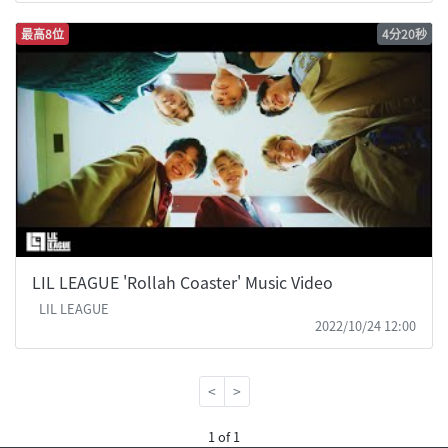
最高8位
4分20秒
LIL LEAGUE 'Rollah Coaster' Music Video
LIL LEAGUE
2022/10/24 12:00
<
>
1 of 1