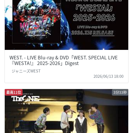
WEST. - LIVE Blu-ray & DVD「WEST. SPECIAL LIVE
『WESTA!』 2025-2026」Digest
ジャニーズWEST
2026/06/13 18:00
最高11位
3分33秒