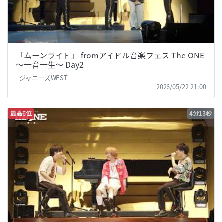
「ムーンライト」 fromアイドル音楽フェス The ONE
～一音一生～ Day2
ジャニーズWEST
2026/05/22 21:00
最高6位
4分13秒