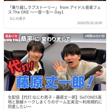
「乗り越しラブストーリー」 from アイドル音楽フェ
ス The ONE ～一音一生～ Day1
なにわ男子
2026/05/20 18:00
最高47位
1時間46分47秒
生配信【代打:なにわ男子・藤原丈一郎】SixTONES髙
地と脱線トークしまくりのゲーム生実況～利用規約に
同意したい～