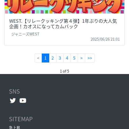
WEST.【リレークッキング第４弾】1年ぶりの大人気
企画！カオスになってカムバック
ジャニーズWEST
2025/06/26 21:01
(current)
<
1
2
3
4
5
>
>>
1 of 5
SNS
SITEMAP
急上昇