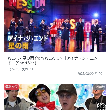
WEST. - 星の雨 from WESSION［アイナ・ジ・エン
ド］(Short Ver.)
ジャニーズWEST
2025/08/20 21:00
最高20位
15分8秒