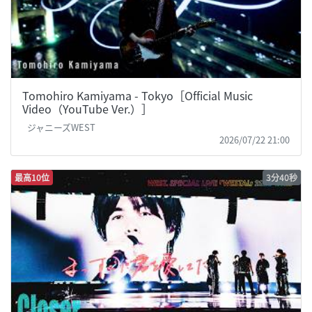
Tomohiro Kamiyama - Tokyo［Official Music
Video（YouTube Ver.）］
ジャニーズWEST
2026/07/22 21:00
最高10位
3分40秒