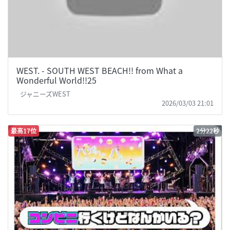
WEST. - SOUTH WEST BEACH!! from What a
Wonderful World!!25
ジャニーズWEST
2026/03/03 21:01
最高17位
2分22秒