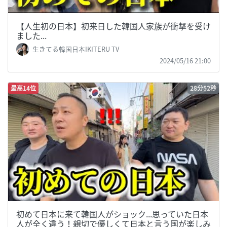
【人生初の日本】初来日した韓国人家族が衝撃を受け
ました...
生きてる韓国日本IKITERU TV
2024/05/16 21:00
最高14位
28分52秒
初めて日本に来て韓国人がショック...思っていた日本
人が全く違う！親切で優しくて日本と言う国が楽しみ