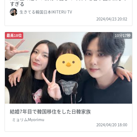
すぎる
生きてる韓国日本IKITERU TV
2024/04/23 20:02
最高18位
10分17秒
結婚7年目で韓国移住をした日韓家族
ミョリムMyorimu
2024/04/20 18:00