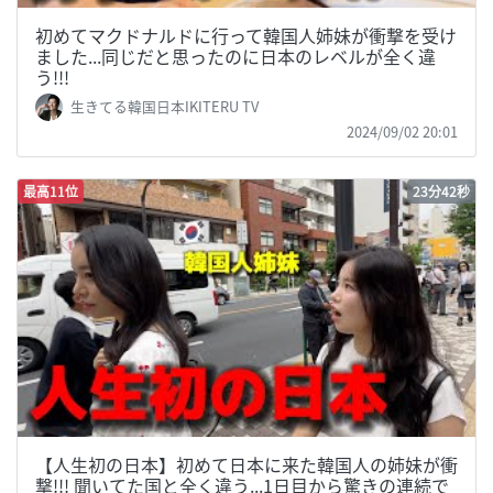
初めてマクドナルドに行って韓国人姉妹が衝撃を受け
ました...同じだと思ったのに日本のレベルが全く違
う!!!
生きてる韓国日本IKITERU TV
2024/09/02 20:01
最高11位
23分42秒
【人生初の日本】初めて日本に来た韓国人の姉妹が衝
撃!!! 聞いてた国と全く違う...1日目から驚きの連続で