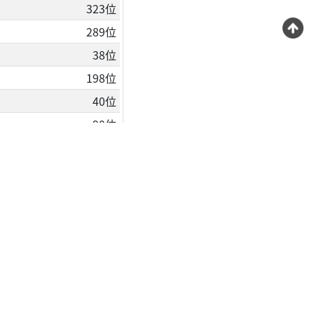
323位
289位
38位
198位
40位
90位
62位
108位
ついて
ーポリシー