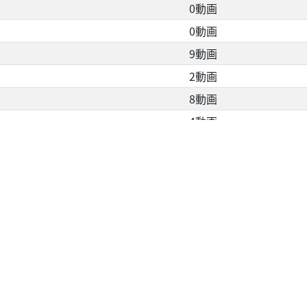
0動画
0動画
9動画
2動画
8動画
4動画
7動画
0動画
SITEMAP
INFO
急上昇
当サイトに
ランキング
プライバシ