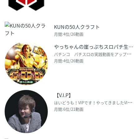
KUNの50人クラフト
月間:4位/26動画
やっちゃんの崖っぷちスロパチ生活
パ
チンコ パチスロの実践動画をアップしています。 視聴者の方が楽しく、熱くなれるような動画を目指して
月間:4位/26動画
【V.I.P】
は
いどうも！VIPです！やってきましたVIPです！よろしくお願いしますVIPです！ プロ野球スピリ
月間:6位/21動画