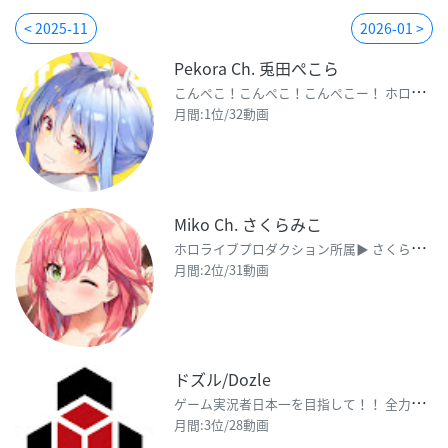
< 2025-11
2026-01 >
Pekora Ch. 兎田ぺこら
こ
んぺこ！こんぺこ！こんぺこー！ ホロライブ3期生の兎田ぺこら（Usada Pekora)ぺこ👯‍♀
月間:1位/32動画
Miko Ch. さくらみこ
ホ
ロライブプロダクション所属▶︎ さくらみこ（Sakura Miko）です！ ３月５日生まれ /
月間:2位/31動画
ドズル/Dozle
ゲ
ーム実況者日本一を目指して！！ 全力で活動していきます！！ 応援してくれる方、ありがとうござい
月間:3位/28動画