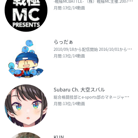
-
戦極MCBATTLE- （株）戦極MC主催.2007年より前進となるイベント「戦慄MCBATTL
月間:13位/14動画
らっだぁ
2
010/09/18から配信開始 2016/10/01からちゃんと動画投稿開始 【動画においての注
月間:13位/14動画
Subaru Ch. 大空スバル
総
合格闘技部とe-sports部のマネージャーっす！みんなのファイトのお手伝いするッス!!🌟 【関連
月間:13位/14動画
KUN