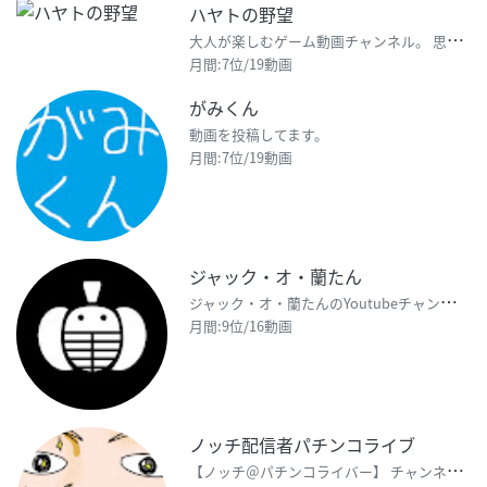
ハヤトの野望
大
人が楽しむゲーム動画チャンネル。 思いつくけど自分ではしないようなプレイや 色々な実験をゲーム内で
月間:7位/19動画
がみくん
動画を投稿してます。
月間:7位/19動画
ジャック・オ・蘭たん
ジ
ャック・オ・蘭たんのYoutubeチャンネルです。 連絡先【jack.o.lantah@gmai
月間:9位/16動画
ノッチ配信者パチンコライブ
【
ノッチ＠パチンコライバー】 チャンネル概要 パチンコ店舗で実戦ライブ配信を行っております。 チャン