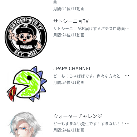
🤖
月間:24位/11動画
サトシーニョTV
サ
トシーニョがお届けするパチスロ動画チャンネルです！ 仕事帰りのささやかな楽しみにしてもらえるような
月間:24位/11動画
JPAPA CHANNEL
ど
ーも！じゃぱぱです。色々な方々と一緒に、マインクラフトを中心に実況をやっています。 このチャンネ
月間:24位/11動画
ウォーターチャレンジ
ど
ーもすまない先生です！すまない！！！ Minecraft(マインクラフト)で視聴者の皆さんが楽しめ
月間:24位/11動画