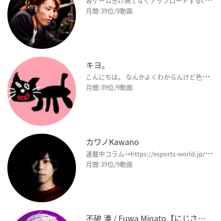
月間:39位/9動画
キヨ。
こ
んにちは。 なんかよくわからんけど色々やる。 【ツイッター】 http://twitter.com
月間:39位/9動画
カワノKawano
連
載中コラム→https://esports-world.jp/column/24338 メンバーシ
月間:39位/9動画
不破 湊 / Fuwa Minato【にじさんじ】