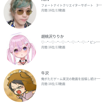
フ
ォートナイトクリエイターサポート 3UEAXG 毎日投稿！ 当チャンネルの使用BGM 音楽：
月間:16位/13動画
胡桃沢りりか
♡
･･*･･♡･･*･･♡･･*･･♡･･*･･♡･･* ピンクで天使なVtuber❣胡桃沢りりかで
月間:16位/13動画
牛沢
俺
がただゲーム実況の動画を投稿し続けるチャンネル 【twitter】http://twitter.c
月間:16位/13動画