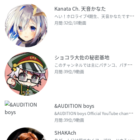
Kanata Ch. 天音かなた
へ
い！ホロライブ4期生、天音かなたです。PP天使 毎日18～20時頃に配信しています。よろしくお願い
月間:32位/10動画
ショコラ大佐の秘密基地
こ
のチャンネルでは主にパチンコ、パチスロの実機配信を行っています。 他にもゲーム配信や雑談を行ってい
月間:39位/9動画
&AUDITION boys
&
AUDITION boys Official YouTube channel. #andAUDIT
月間:39位/9動画
SHAKAch
各
ゲーム分け隔てなくアップロードするch。基本的に垂れ流し記録用のチャンネルです。 どこかで誰かの参