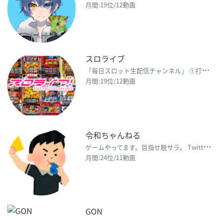
月間:19位/12動画
スロライブ
「
毎日スロット生配信チャンネル」 ①打って楽しむ ②見て楽しむ ③普通に楽しむ 新しいスロット生
月間:19位/12動画
令和ちゃんねる
ゲ
ームやってます。目指せ脱サラ。 Twitter→ https://mobile.twitter.
月間:24位/11動画
GON