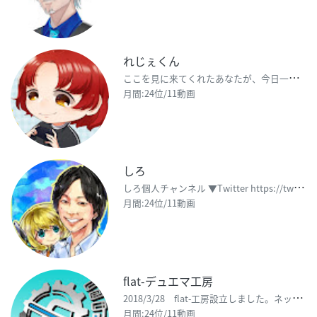
れじぇくん
こ
こを見に来てくれたあなたが、今日一日幸せでありますように。
月間:24位/11動画
しろ
し
ろ個人チャンネル ▼Twitter https://twitter.com/shiro_gw
月間:24位/11動画
flat-デュエマ工房
2
018/3/28 flat-工房設立しました。ネットショップ開業6月下旬予定です。 ※オリパ提供
月間:24位/11動画