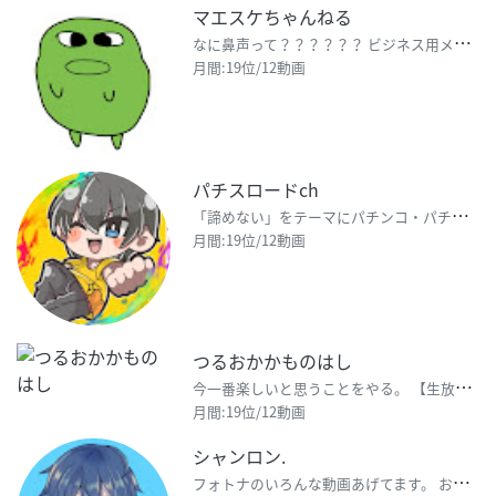
マエスケちゃんねる
な
に鼻声って？？？？？？ ビジネス用メール - maesuke0118@gmail.com
月間:19位/12動画
パチスロードch
「
諦めない」をテーマにパチンコ・パチスロ配信中！パチンコ・パチスロに対する姿勢で一人でも多くの人の気
月間:19位/12動画
つるおかかものはし
今
一番楽しいと思うことをやる。 【生放送】https://www.twitch.tv/turuoka
月間:19位/12動画
シャンロン.
フ
ォトナのいろんな動画あげてます。 お仕事のご相談:syanron12@gmail.com 中国