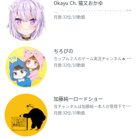
Okayu Ch. 猫又おかゆ
＿
‐-‐-‐-‐-‐-‐-‐-‐-‐-‐-‐-‐-‐-‐-‐-‐-‐-‐-‐-‐-‐-‐-‐‐-
月間:32位/10動画
ちろぴの
カ
ップル２人のゲーム実況チャンネル🔥 🐶♂▹▸ちろる 🐱♀▹▸ぴの ‎✼••┈┈┈┈••✼••┈┈
月間:32位/10動画
加藤純一ロードショー
当
チャンネルは加藤純一本人の管理下で運営しています。 権利関係等問題がありましたらTwitterDM
月間:32位/10動画