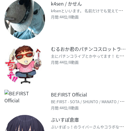
k4sen / かせん
k
4senといいます。 名前だけでも覚えて帰ってください。 ＊＊＊＊＊＊＊＊ お仕事、出演の依頼は
月間:44位/8動画
むるおか君のパチンコスロットライブ
主
にパチンコライブとかやってます！ むるおか君と愉快な仲間たちがおりなす刹那のライブ！見逃し厳禁！投
月間:44位/8動画
BE:FIRST Official
B
E:FIRST - SOTA / SHUNTO / MANATO / RYUHEI / JUNON
月間:44位/8動画
ぶいすぽ倉庫
ぶ
いすぽっ！のライバーさんやコラボなどで関わりのあるライバーさんの切り抜き動画を作成させていただいて