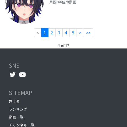
月間:44位/8動画
(current)
<
1
2
3
4
5
>
>>
1 of 17
SNS
SITEMAP
急上昇
ランキング
動画一覧
チャンネル一覧