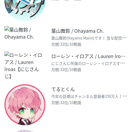
葉山舞鈴 / Ohayama Ch.
葉
山舞鈴(Hayama Marin)です！ 急な配信もあるので、通知ONにしていつでも遊びに来てね！
月間:32位/10動画
ローレン・イロアス / Lauren Iroas【にじさんじ】
に
じさんじ所属のローレン・イロアスす！ 頼もう。 ―リンク― 【Twitter】 https:/
月間:32位/10動画
てるとくん
今
年の目標はチャンネル登録者150万人！『毎日楽しい動画』を届けるよ！✨ みんな応援よろしくね🥰✨✨
月間:32位/10動画