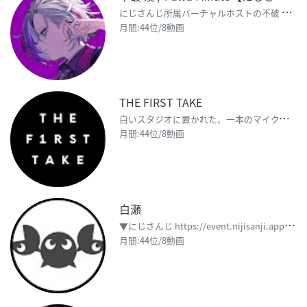
に
じさんじ所属バーチャルホストの不破 湊（ふわ みなと）です🥂 お酒飲めません。 ▼Twitte
月間:44位/8動画
THE FIRST TAKE
白
いスタジオに置かれた、一本のマイク。 ここでのルールは、ただ一つ。 一発撮りのパフォーマンスをす
月間:44位/8動画
白瀬
▼
にじさんじ https://event.nijisanji.app/guidelines ▼公式（
月間:44位/8動画