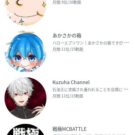
月間:9位/16動画
あかさかの箱
ハ
ローエブリワン！あかさかの箱です📦 チャンネル登録・高評価よろしくお願いします!! 月・水・金・土
月間:11位/15動画
Kuzuha Channel
石
油王に求婚され養われることを目標に バーチャルライバーを始めた吸血鬼の葛葉 (くずは) です G
月間:11位/15動画
戦極MCBATTLE