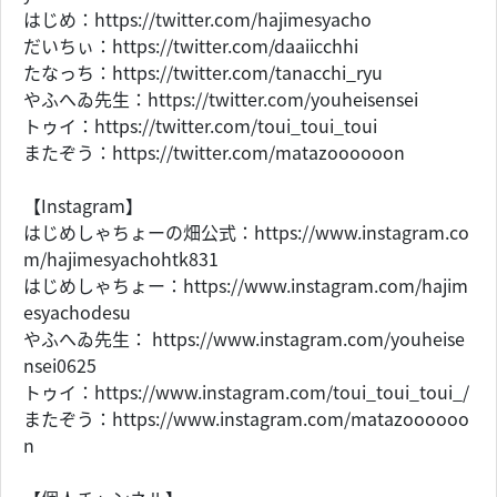
はじめ：https://twitter.com/hajimesyacho
だいちぃ：https://twitter.com/daaiicchhi
たなっち：https://twitter.com/tanacchi_ryu
やふへゐ先生：https://twitter.com/youheisensei
トゥイ：https://twitter.com/toui_toui_toui
またぞう：https://twitter.com/matazoooooon
【Instagram】
はじめしゃちょーの畑公式：https://www.instagram.co
m/hajimesyachohtk831
はじめしゃちょー：https://www.instagram.com/hajim
esyachodesu
やふへゐ先生： https://www.instagram.com/youheise
nsei0625
トゥイ：https://www.instagram.com/toui_toui_toui_/
またぞう：https://www.instagram.com/matazoooooo
n