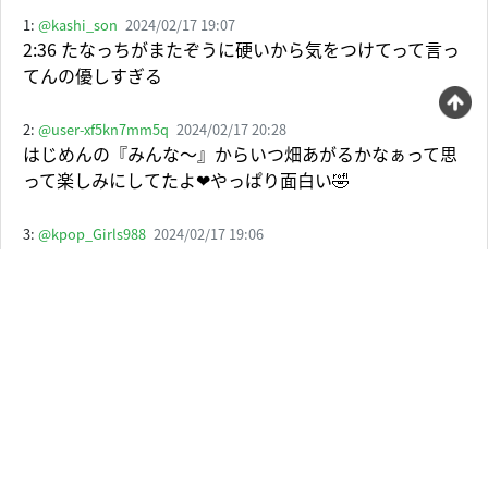
1:
@kashi_son
2024/02/17 19:07
2:36 たなっちがまたぞうに硬いから気をつけてって言っ
てんの優しすぎる
2:
@user-xf5kn7mm5q
2024/02/17 20:28
はじめんの『みんな〜』からいつ畑あがるかなぁって思
って楽しみにしてたよ❤やっぱり面白い🤣
3:
@kpop_Girls988
2024/02/17 19:06
無理やりなお願いだけど、ほんとに定期的にこういう大
きな食べ物（？）みたいな企画をはじめんがやって、畑
の皆が食べるって言うのを続けて欲しいなって思っちゃ
う ．😖💚
4:
@user-zp1be7bu9z
2024/02/17 21:36
エンディングでだいちくんのセリフが永遠流れてるのめ
っちゃオモロ🤣