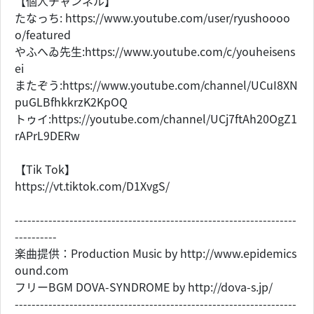
【個人チャンネル】
たなっち: https://www.youtube.com/user/ryushoooo
o/featured
やふへゐ先生:https://www.youtube.com/c/youheisens
ei
またぞう:https://www.youtube.com/channel/UCuI8XN
puGLBfhkkrzK2KpOQ
トゥイ:https://youtube.com/channel/UCj7ftAh20OgZ1
rAPrL9DERw
【Tik Tok】
https://vt.tiktok.com/D1XvgS/
-------------------------------------------------------------------
----------
楽曲提供：Production Music by http://www.epidemics
ound.com
フリーBGM DOVA-SYNDROME by http://dova-s.jp/
-------------------------------------------------------------------