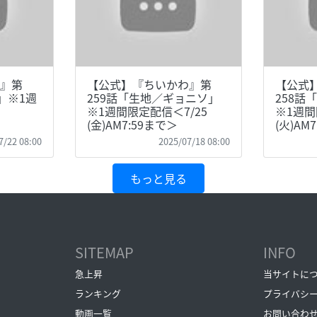
』第
【公式】『ちいかわ』第
【公式
」※1週
259話「生地／ギョニソ」
258話
※1週間限定配信＜7/25
※1週間
(金)AM7:59まで＞
(火)AM
7/22 08:00
2025/07/18 08:00
もっと見る
SITEMAP
INFO
急上昇
当サイトに
ランキング
プライバシ
動画一覧
お問い合わ