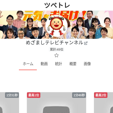
ツベトレ
めざましテレビチャンネル
累計:49位
ホーム
動画
統計
概要
画像
1分31秒
最高1位
1分46秒
最高2位