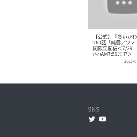
【公式】『ちいかわ
260話「純露／ツノ
間限定配信＜7/29
(火)AM7:59まで＞
2025/0
SNS