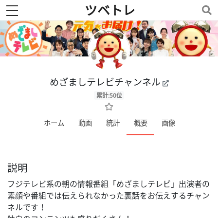
ツベトレ
toggle navigation
めざましテレビチャンネル
累計:50位
ホーム
動画
統計
概要
画像
説明
フジテレビ系の朝の情報番組「めざましテレビ」出演者の
素顔や番組では伝えられなかった裏話をお伝えするチャン
ネルです！