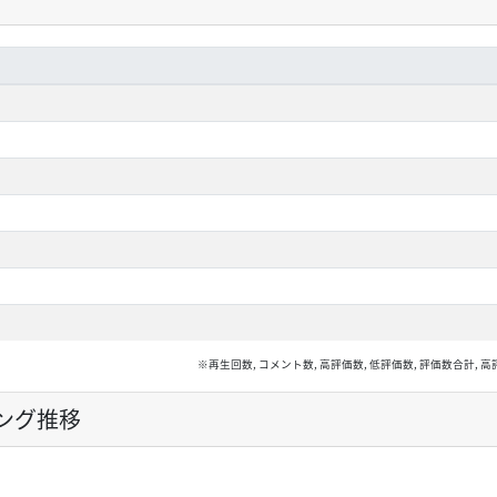
※再生回数, コメント数, 高評価数, 低評価数, 評価数合計
ング推移