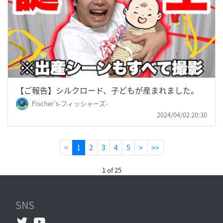
【ご報告】シルクロード、子どもが産まれました。
Fischer's-フィッシャーズ-
2024/04/02 20:30
(current)
<
1
2
3
4
5
>
>>
1 of 25
SNS