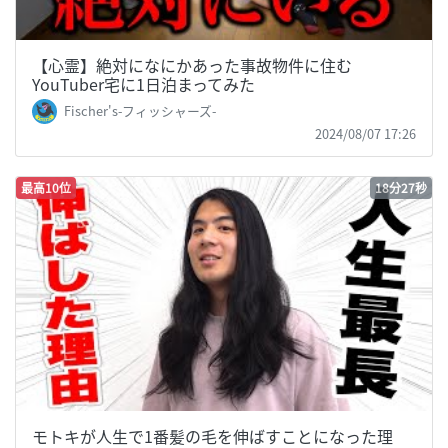
【心霊】絶対になにかあった事故物件に住む
YouTuber宅に1日泊まってみた
Fischer's-フィッシャーズ-
2024/08/07 17:26
最高10位
18分27秒
モトキが人生で1番髪の毛を伸ばすことになった理