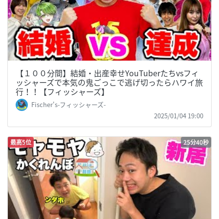
【１００分間】結婚・出産幸せYouTuberたちvsフィ
ッシャーズで本気の鬼ごっこで逃げ切ったらハワイ旅
行！！【フィッシャーズ】
Fischer's-フィッシャーズ-
2025/01/04 19:00
最高5位
25分40秒