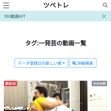
ツベトレ
toggle navigation
×
593動画HIT
タグ:一発芸の動画一覧
データ登録日の新しい順
詳細検索
最高9位
36分49秒