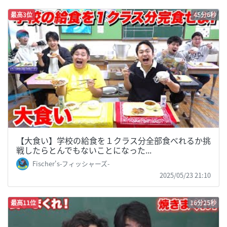
最高3位
45分6秒
【大食い】学校の給食を１クラス分全部食べれるか挑
戦したらとんでもないことになった...
Fischer's-フィッシャーズ-
2025/05/23 21:10
最高11位
16分25秒