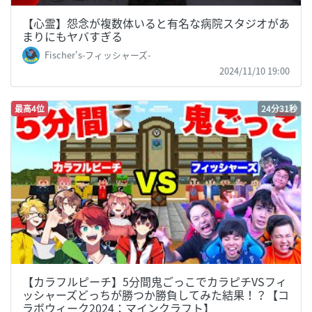
【心霊】怨念が複数体いると有名な病院スタジオがあ
まりにもヤバすぎる
Fischer's-フィッシャーズ-
2024/11/10 19:00
最高4位
24分31秒
【カラフルピーチ】5分間鬼ごっこでカラピチVSフィ
ッシャーズどっちが勝つか勝負してみた結果！？【コ
ラボウィーク2024：マインクラフト】