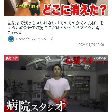
最後まで残っちゃいけない「モヤモヤかくれんぼ」を
ンダホの新居で次男ここだほとやったらアイツが消え
たwww
Fischer's-フィッシャーズ-
2024/11/29 19:00
最高10位
21分56秒