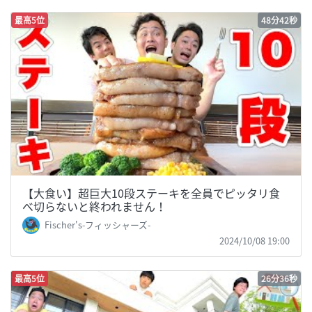
最高5位
48分42秒
【大食い】超巨大10段ステーキを全員でピッタリ食
べ切らないと終われません！
Fischer's-フィッシャーズ-
2024/10/08 19:00
最高5位
26分36秒