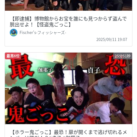
【即逮捕】博物館からお宝を誰にも見つからず盗んで
脱出せよ！【怪盗鬼ごっこ】
Fischer's-フィッシャーズ-
2025/09/11 19:07
最高6位
25分51秒
【ホラー鬼ごっこ】最恐！扉が開くまで逃げ切れるメ