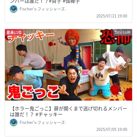
ンバーは誰だ！？#貞子 #伽椰子
Fischer's-フィッシャーズ-
2025/07/21 19:00
最高11位
26分16秒
【ホラー鬼ごっこ】扉が開くまで逃げ切れるメンバー
は誰だ！？ #チャッキー
Fischer's-フィッシャーズ-
2025/07/05 19:00