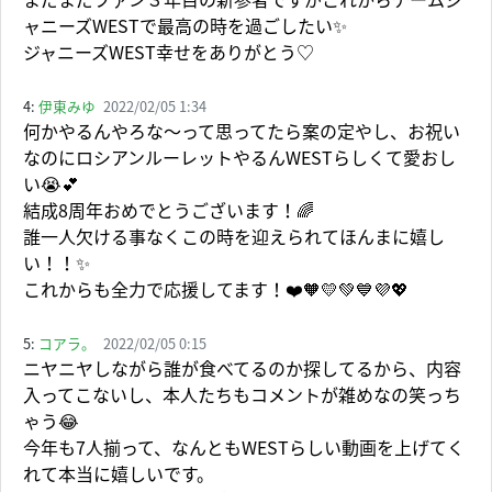
ャニーズWESTで最高の時を過ごしたい✨
ジャニーズWEST幸せをありがとう♡
4:
伊東みゆ
2022/02/05 1:34
何かやるんやろな〜って思ってたら案の定やし、お祝い
なのにロシアンルーレットやるんWESTらしくて愛おし
い😭💕
結成8周年おめでとうございます！🌈
誰一人欠ける事なくこの時を迎えられてほんまに嬉し
い！！✨
これからも全力で応援してます！❤️🧡💛💚💙💜💖
5:
コアラ。
2022/02/05 0:15
ニヤニヤしながら誰が食べてるのか探してるから、内容
入ってこないし、本人たちもコメントが雑めなの笑っち
ゃう😂
今年も7人揃って、なんともWESTらしい動画を上げてく
れて本当に嬉しいです。