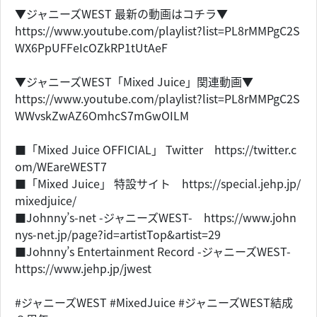
▼ジャニーズWEST 最新の動画はコチラ▼
https://www.youtube.com/playlist?list=PL8rMMPgC2S
WX6PpUFFeIcOZkRP1tUtAeF
▼ジャニーズWEST「Mixed Juice」関連動画▼
https://www.youtube.com/playlist?list=PL8rMMPgC2S
WWvskZwAZ6OmhcS7mGwOILM
■「Mixed Juice OFFICIAL」 Twitter https://twitter.c
om/WEareWEST7
■「Mixed Juice」 特設サイト https://special.jehp.jp/
mixedjuice/
■Johnny’s-net -ジャニーズWEST- https://www.john
nys-net.jp/page?id=artistTop&artist=29
■Johnny’s Entertainment Record -ジャニーズWEST-
https://www.jehp.jp/jwest
#ジャニーズWEST #MixedJuice #ジャニーズWEST結成