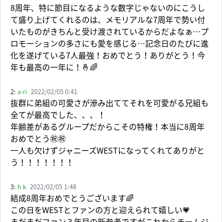
8周年、特に節目になるような数字じゃないのにこうし
て盛り上げてくれるのは、メモリアルな7周年で勢い付
いたものがきちんと受け渡されているからだよなぁ…プ
ロモーションの多さにも愛を感じる…記念日のたびに進
化を遂げている7人最強！おめでとう！ありがとう！今
年も最高の一年に！🤞🌈
2:
a-ri
2022/02/05 0:41
抜群に弟組の可愛さが滲み出ててそれを可愛がる兄組も
全てが最高でした、、、！
年齢差があるグループだからこその特権！本当に8周年
おめでとう㊗️㊗️
一人も欠けずジャニーズWESTになってくれてありがと
う！！！！！！！
3:
h k
2022/02/05 1:48
結成8周年おめでとうございます🌈
この日をWESTとファンの方と迎えられて嬉しい💗
まだまだファン３年目の新参者ですがこれからチームジ