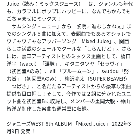
Juice（読み：ミックスジュース）」は、ジャンルも年代
も、カラフルにポップにハッピーに、なんでもかんでも
ごちゃまぜにミックス！
「サムシング・ニュー」から「黎明／進むしかねぇ」ま
でのシングル５曲に加えて、表題曲でもあるオシャレで
ワチャワチャなアッパーソング「Mixed Juice」、関西
らしさ満載のシュールでクールな「しらんけど」。さら
には、豪華アーティストとのミックス企画として、橋口
洋平（wacci）「涙腺」、キタニタツヤ「セラヴィ」
（初回盤Aのみ）、eill「ブルームーン」、syudou「努
力賞」（初回盤Aのみ）、柳沢亮太（SUPER BEAVER）
「つばさ」、と名だたるアーティストからの豪華な楽曲
提供も目白押し！そして、今作では２組に分かれたユニ
ット曲を初回盤Bに収録し、メンバーの重岡大毅・神山
智洋が制作した楽曲も通常盤に収録。
ジャニーズWEST 8th ALBUM 「Mixed Juice」 2022年3
月9日 発売！