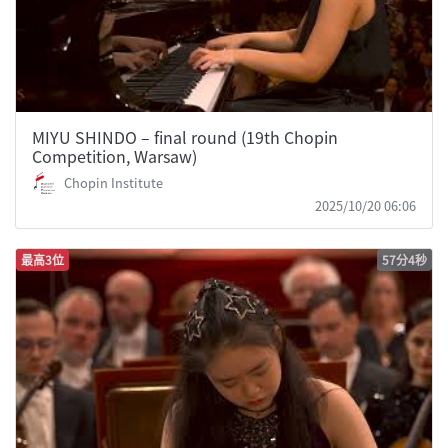
MIYU SHINDO – final round (19th Chopin
Competition, Warsaw)
Chopin Institute
2025/10/20 06:06
最高3位
57分4秒