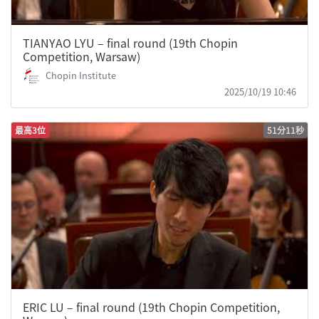
TIANYAO LYU – final round (19th Chopin
Competition, Warsaw)
Chopin Institute
2025/10/19 10:46
最高3位
51分11秒
ERIC LU – final round (19th Chopin Competition,