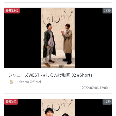
最高15位
18秒
ジャニーズWEST - #しらんけ動画 02 #Shorts
J Storm Official
2022/02/06 12:00
最高4位
17秒