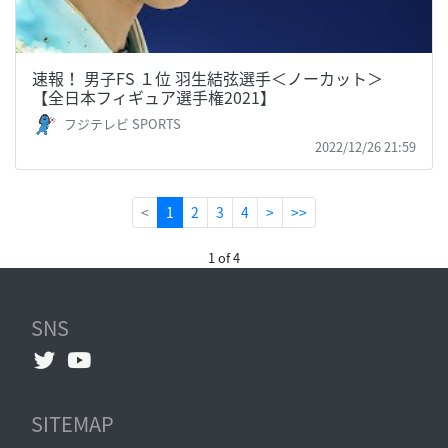
速報！ 男子FS １位 羽生結弦選手＜ノーカット＞
【全日本フィギュア選手権2021】
フジテレビ SPORTS
2022/12/26 21:59
(current)
<
1
2
3
4
>
>>
1 of 4
SNS
SITEMAP