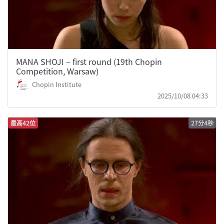
MANA SHOJI – first round (19th Chopin
Competition, Warsaw)
Chopin Institute
2025/10/08 04:33
最高42位
27分4秒