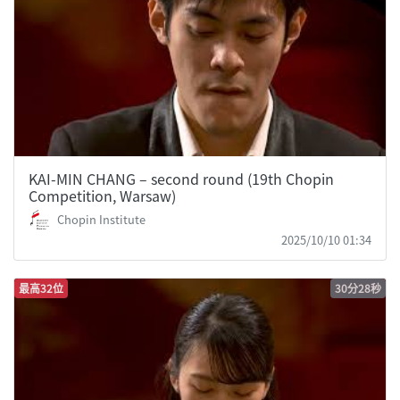
KAI-MIN CHANG – second round (19th Chopin
Competition, Warsaw)
Chopin Institute
2025/10/10 01:34
最高32位
30分28秒