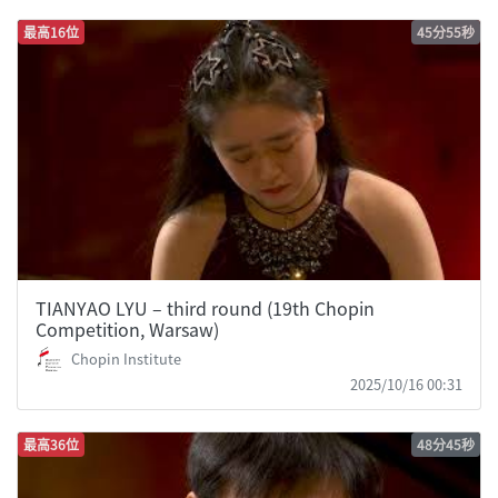
最高16位
45分55秒
TIANYAO LYU – third round (19th Chopin
Competition, Warsaw)
Chopin Institute
2025/10/16 00:31
最高36位
48分45秒