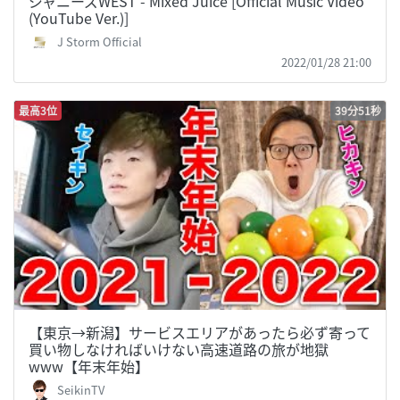
ジャニーズWEST - Mixed Juice [Official Music Video
(YouTube Ver.)]
J Storm Official
2022/01/28 21:00
最高3位
39分51秒
【東京→新潟】サービスエリアがあったら必ず寄って
買い物しなければいけない高速道路の旅が地獄
www【年末年始】
SeikinTV