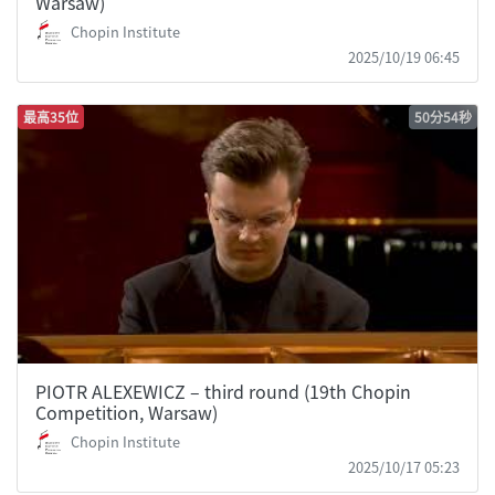
Warsaw)
Chopin Institute
2025/10/19 06:45
最高35位
50分54秒
PIOTR ALEXEWICZ – third round (19th Chopin
Competition, Warsaw)
Chopin Institute
2025/10/17 05:23