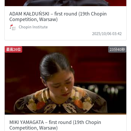
ADAM KAŁDUŃSKI – first round (19th Chopin
Competition, Warsaw)
Chopin Institute
2025/10/06 03:42
最高26位
23分40秒
MIKI YAMAGATA – first round (19th Chopin
Competition, Warsaw)