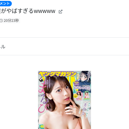
メント
がやばすぎるwwwww
20分23秒
ネル