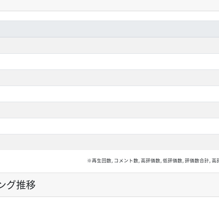
※再生回数, コメント数, 高評価数, 低評価数, 評価数合計
ング推移