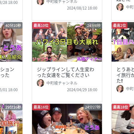
中町綾チャンネル
8/28 18:00
中町
2024/08/12 18:00
40分10秒
最高10位
24分8秒
最高2位
ション
ジップラインして人生変わ
とうあ
った
った女達をご覧ください
イ旅行
た❗️
中町綾チャンネル
中町
5/01 18:00
2024/04/29 18:00
29分16秒
最高16位
24分27秒
最高18位