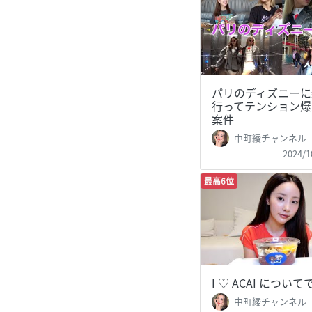
パリのディズニーに
行ってテンション爆
案件
中町綾チャンネル
2024/1
最高6位
I ♡ ACAI につい
中町綾チャンネル