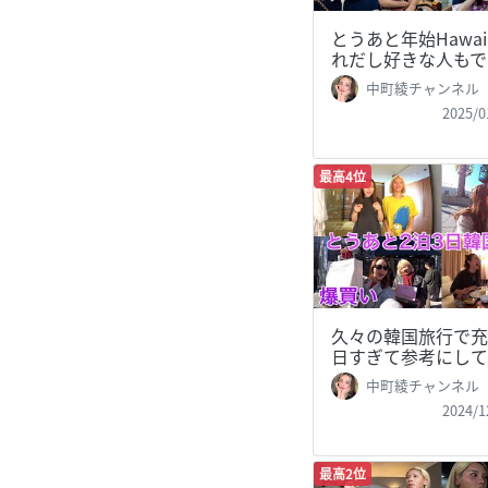
とうあと年始Hawai
れだし好きな人もで
中町綾チャンネル
2025/0
最高4位
久々の韓国旅行で充
日すぎて参考にして
中町綾チャンネル
2024/1
最高2位