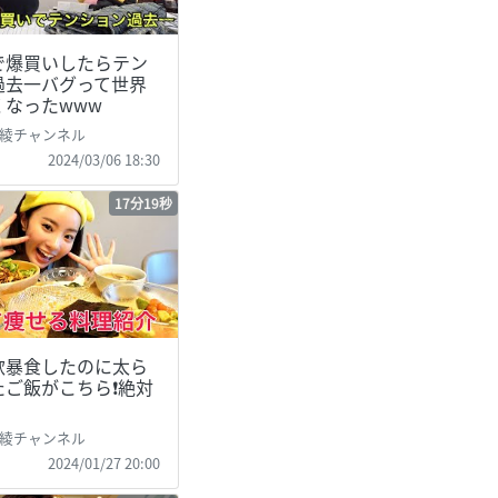
で爆買いしたらテン
過去一バグって世界
くなったwww
綾チャンネル
2024/03/06 18:30
17分19秒
飲暴食したのに太ら
ご飯がこちら❗️絶対
綾チャンネル
2024/01/27 20:00