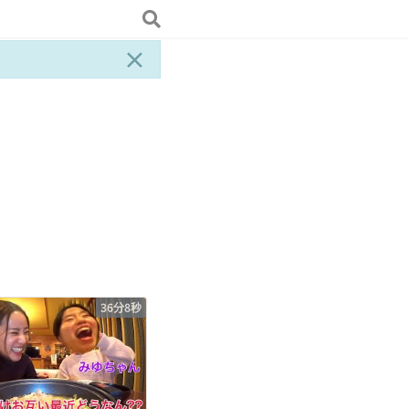
×
36分8秒