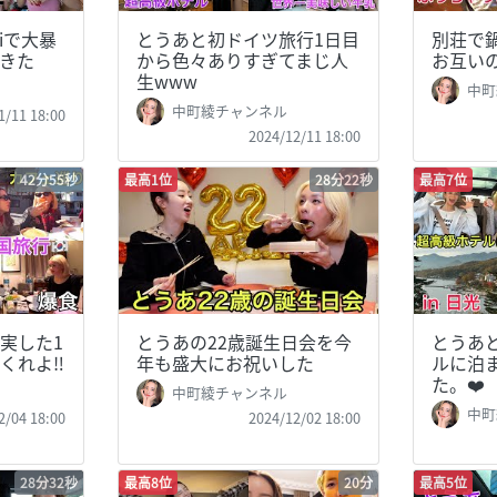
iで大暴
とうあと初ドイツ旅行1日目
別荘で
きた
から色々ありすぎてまじ人
お互い
生www
中町
中町綾チャンネル
1/11 18:00
2024/12/11 18:00
42分55秒
最高1位
28分22秒
最高7位
実した1
とうあの22歳誕生日会を今
とうあ
くれよ‼️
年も盛大にお祝いした
ルに泊
た。❤️
中町綾チャンネル
中町
2/04 18:00
2024/12/02 18:00
28分32秒
最高8位
20分
最高5位