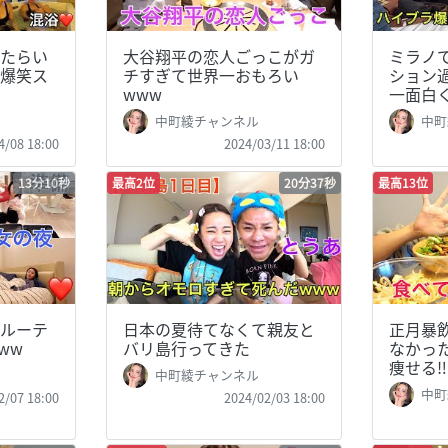
たらい
大谷翔平の恋人ごっこがガ
ミラノ
爆笑ス
チすぎて世界一おもろい
ション
www
一面白
中町綾チャンネル
中町
4/08 18:00
2024/03/11 18:00
13分10秒
最高2位
20分37秒
最高13位
ルーテ
日本の夏待てなくて親友と
正月暴
ww
バリ島行ってきた
なかった
痩せる‼︎
中町綾チャンネル
中町
2/07 18:00
2024/02/03 18:00