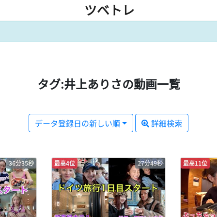
ツベトレ
タグ:井上ありさの動画一覧
データ登録日の新しい順
詳細検索
36分35秒
最高4位
27分49秒
最高11位