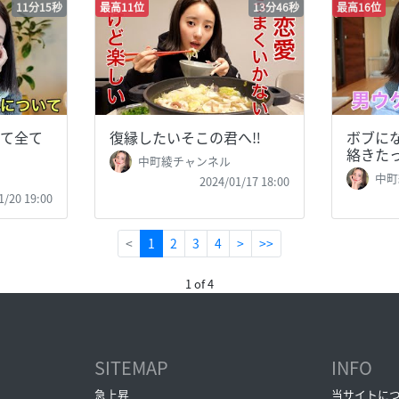
11分15秒
最高11位
13分46秒
最高16位
て全て
復縁したいそこの君へ‼️
ボブに
絡きたっ
中町綾チャンネル
中町
2024/01/17 18:00
1/20 19:00
(current)
<
1
2
3
4
>
>>
1 of 4
SITEMAP
INFO
急上昇
当サイトに