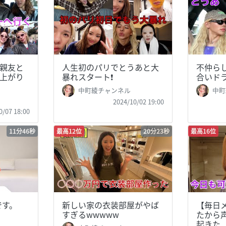
親友と
人生初のパリでとうあと大
不仲ら
上がり
暴れスタート❗️
合いドラ
中町綾チャンネル
中町
2024/10/02 19:00
0/07 18:00
11分46秒
最高12位
20分23秒
最高16位
てです。
新しい家の衣装部屋がやば
【毎日
すぎるwwwww
たから
起きた