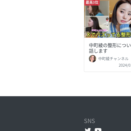
最高3位
中町綾の整形につい
話します
中町綾チャンネル
2024/0
SNS