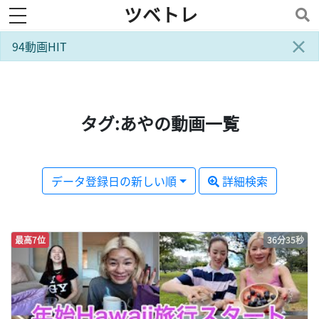
ツベトレ
toggle navigation
×
94動画HIT
タグ:あやの動画一覧
データ登録日の新しい順
詳細検索
最高7位
36分35秒