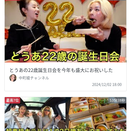
とうあの22歳誕生日会を今年も盛大にお祝いした
中町綾チャンネル
2024/12/02 18:00
最高7位
53分38秒