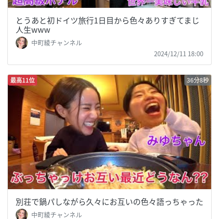
とうあと初ドイツ旅行1日目から色々ありすぎてまじ
人生www
中町綾チャンネル
2024/12/11 18:00
最高11位
36分8秒
別荘で鍋パしながら久々にお互いの色々語っちゃった
中町綾チャンネル