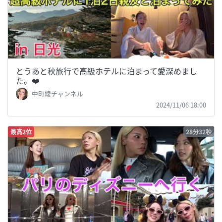
とうあと秋旅行で高級ホテルに泊まって愛深めまし
た。❤️
中町綾チャンネル
2024/11/06 18:00
最高2位
28分32秒