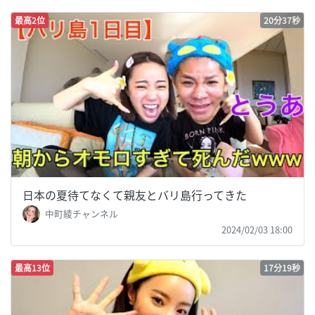
最高2位
20分37秒
日本の夏待てなくて親友とバリ島行ってきた
中町綾チャンネル
2024/02/03 18:00
最高13位
17分19秒