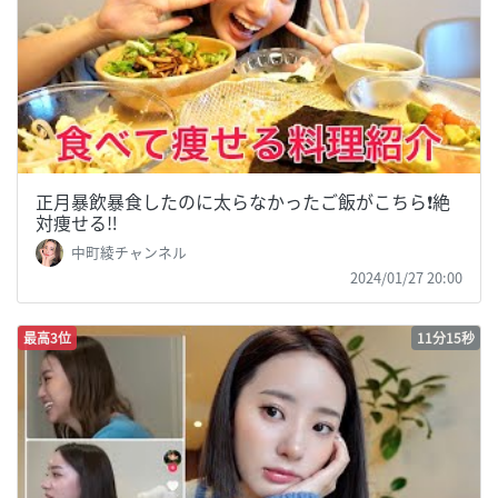
正月暴飲暴食したのに太らなかったご飯がこちら❗️絶
対痩せる‼︎
中町綾チャンネル
2024/01/27 20:00
最高3位
11分15秒