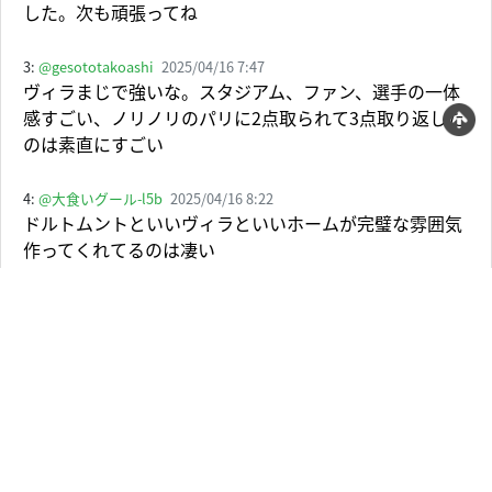
した。次も頑張ってね
3:
@gesototakoashi
2025/04/16 7:47
ヴィラまじで強いな。スタジアム、ファン、選手の一体
感すごい、ノリノリのパリに2点取られて3点取り返した
のは素直にすごい
4:
@大食いグール-l5b
2025/04/16 8:22
ドルトムントといいヴィラといいホームが完璧な雰囲気
作ってくれてるのは凄い
5:
@nightcore8652
2025/04/16 6:55
ヴィラは全然勝てる内容だった
CLだからかラッシュフォードが守備、攻撃共に貢献して
くれててうれしかったし、何よりヴィラパークで神試合
してくれたことが最高だった
6:
@RIPGOATS
2025/04/16 8:48
やっぱチャンピオンズリーグはすげえな