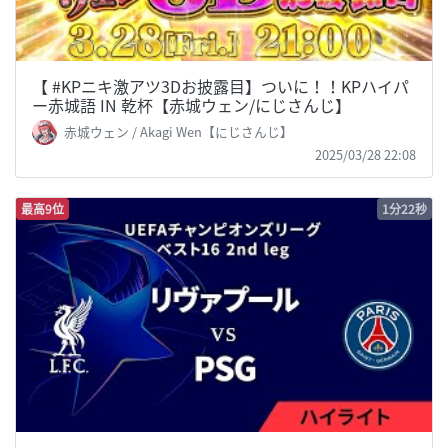
【 #KPニキ激アツ3Dお披露目】ついに！！KPハイパ
ー赤城語 IN 乾杯【赤城ウェン/にじさんじ】
赤城ウェン / Akagi Wen【にじさんじ】
2025/03/28 22:08
最高9位
1分22秒