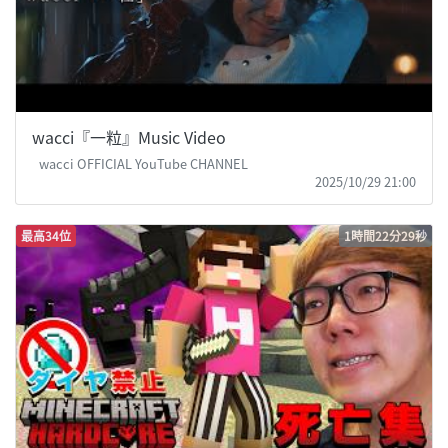
wacci『一粒』Music Video
wacci OFFICIAL YouTube CHANNEL
2025/10/29 21:00
最高34位
1時間22分29秒