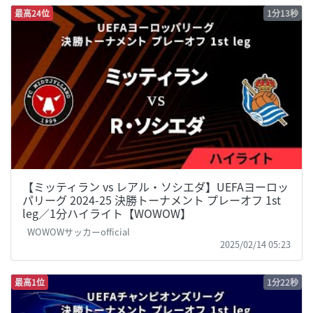
最高24位
1分13秒
【ミッティラン vs レアル・ソシエダ】UEFAヨーロッ
パリーグ 2024-25 決勝トーナメント プレーオフ 1st
leg／1分ハイライト【WOWOW】
WOWOWサッカーofficial
2025/02/14 05:23
最高1位
1分22秒