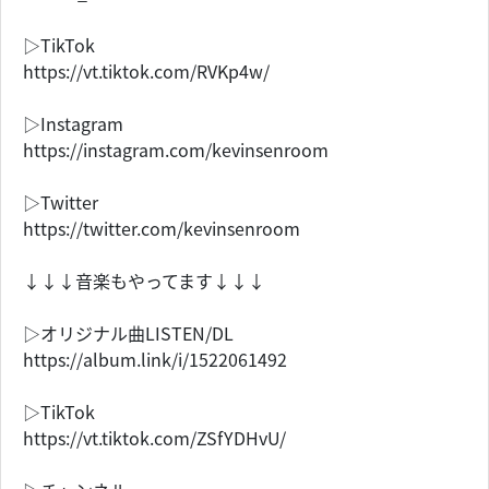
▷TikTok
https://vt.tiktok.com/RVKp4w/
▷Instagram
https://instagram.com/kevinsenroom
▷Twitter
https://twitter.com/kevinsenroom
↓↓↓音楽もやってます↓↓↓
▷オリジナル曲LISTEN/DL
https://album.link/i/1522061492
▷TikTok
https://vt.tiktok.com/ZSfYDHvU/