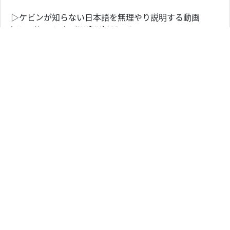
▷ケビンが知らない日本語を無理やり説明する動画
https://youtu.be/AWfYHkMC_g4
▷山奥で本場のハンバーガーを作る
https://youtu.be/cJRlyOpoWYc
▷May I~ Can I~の違い
https://youtu.be/BroXyLwr_cA
▷ホールニューワールドの日英歌詞比較
https://youtu.be/JE04Zuk74EI
▷英語が上手い男性アーティスト
https://youtu.be/H2YGNrfI2HU
▷English伝言ゲーム
https://youtu.be/gCHU9wWB3yw