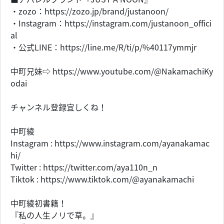
・zozo：https://zozo.jp/brand/justanoon/
・Instagram：https://instagram.com/justanoon_offici
al
・公式LINE：https://line.me/R/ti/p/%40117ymmjr
中町兄妹⇨ https://www.youtube.com/@NakamachiKy
odai
チャンネル登録宜しくね！
中町綾
Instagram : https://www.instagram.com/ayanakamac
hi/
Twitter : https://twitter.com/aya110n_n
Tiktok : https://www.tiktok.com/@ayanakamachi
中町綾初書籍！
『私の人生ノリで草。』