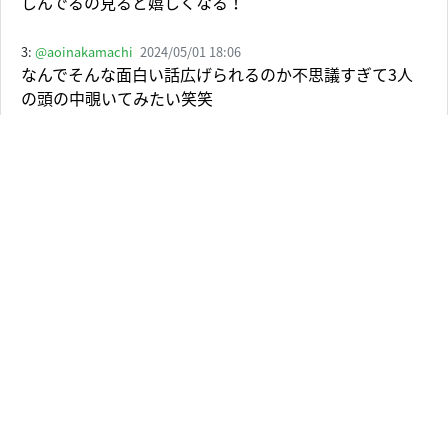
しんでるの見ると嬉しくなる！
3:
@aoinakamachi
2024/05/01 18:06
なんでそんな面白い話広げられるのか不思議すぎて3人
の頭の中覗いてみたい笑笑
4:
@konnichiha463
2024/05/01 18:05
綾ちゃんのストーリー見てから余計に楽しみに待ってた
笑笑
5:
@25_rinrin
2024/05/01 18:03
40分も😭😭😭噛み締めます！！！！❤️
6:
@user-eb9on9nk5g
2024/05/01 18:43
にこちゃん入るとさらに3人は面白いんだから♥
7:
@user-yg5cb9qt7h
2024/05/01 23:48
7:02 個人チャンネルじゃなくて兄妹の方のチャンネル言
うところ愛感じる