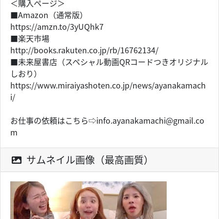
＜購入ページ＞
■Amazon（通常版）
https://amzn.to/3yUQhk7
■楽天市場
http://books.rakuten.co.jp/rb/16762134/
■未来屋書店（スペシャル動画QRコードつきオリジナル
しおり）
https://www.miraiyashoten.co.jp/news/ayanakamach
i/
お仕事の依頼はこちら⇨info.ayanakamachi@gmail.co
m
サムネイル画像（最高画質）