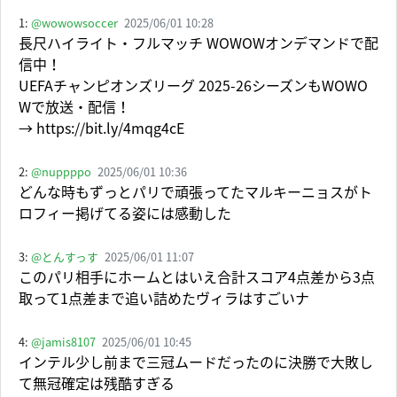
1:
@wowowsoccer
2025/06/01 10:28
長尺ハイライト・フルマッチ WOWOWオンデマンドで配
信中！
UEFAチャンピオンズリーグ 2025-26シーズンもWOWO
Wで放送・配信！
→ https://bit.ly/4mqg4cE
2:
@nuppppo
2025/06/01 10:36
どんな時もずっとパリで頑張ってたマルキーニョスがト
ロフィー掲げてる姿には感動した
3:
@とんすっす
2025/06/01 11:07
このパリ相手にホームとはいえ合計スコア4点差から3点
取って1点差まで追い詰めたヴィラはすごいナ
4:
@jamis8107
2025/06/01 10:45
インテル少し前まで三冠ムードだったのに決勝で大敗し
て無冠確定は残酷すぎる