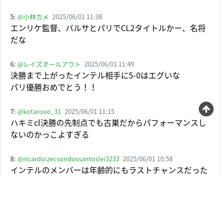
5:
@小林カメ
2025/06/01 11:38
エンリケ監督、バルサとパリでCL2タイトルかー、名将
だな
6:
@レイズオールアウト
2025/06/01 11:49
決勝まで上がったインテル相手に5-0はエグいな
パリ優勝おめでとう！！
7:
@kotarooo_31
2025/06/01 11:15
ハキミcl決勝の先制点でも古巣だからパフォーマンスし
ないのかっこよすぎる
8:
@ricardoizecsondossantoslei3233
2025/06/01 10:58
インテルのメンバーは年齢的にもラストチャンスだった
選手も多かったのにこのスコアは残酷だな…
パリがえげつなさ過ぎたね
若いチームだし連覇もありえる、おめでとう