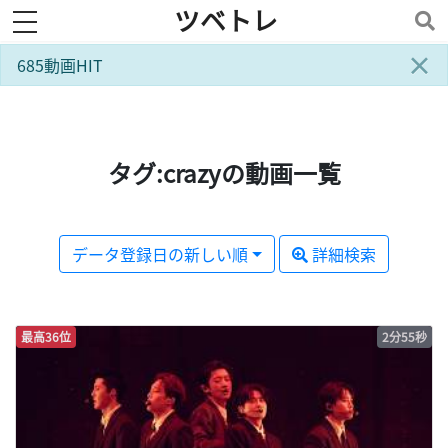
ツベトレ
toggle navigation
×
685動画HIT
タグ:crazyの動画一覧
データ登録日の新しい順
詳細検索
最高36位
2分55秒