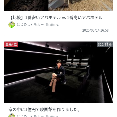
【比較】1番安いアパホテル vs 1番高いアパホテル
はじめしゃちょー（hajime）
2025/03/14 16:58
最高4位
32分38秒
家の中に1億円で映画館を作りました。
はじめしゃちょー（hajime）