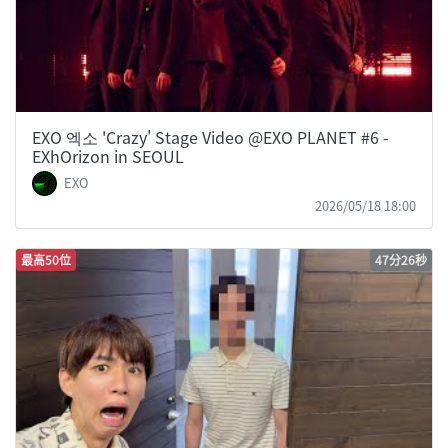
EXO 엑소 'Crazy' Stage Video @EXO PLANET #6 -
EXhOrizon in SEOUL
EXO
2026/05/18 18:00
最高50位
47分26秒