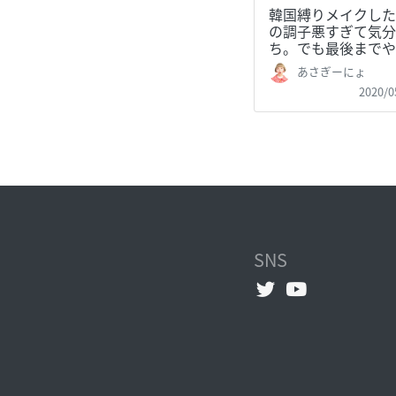
韓国縛りメイクした
の調子悪すぎて気分
ち。でも最後までや
あさぎーにょ
2020/0
SNS