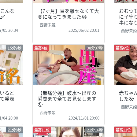
こんな
【7ヶ月】目を離せなくて大
おむつ
👶
変になってきました😂
に子守
事になり
西野未姫
7/05 20:34
2025/06/02 20:01
西野未
15分9秒
最高4位
38分37秒
最高6位
いると
【無痛分娩】破水〜出産の
赤ちゃ
めて発表
瞬間まで全てお見せします
した🥹
🥹
西野未
西野未姫
1/04 20:00
2024/11/01 20:00
21分8秒
最高11位
21分16秒
最高11位