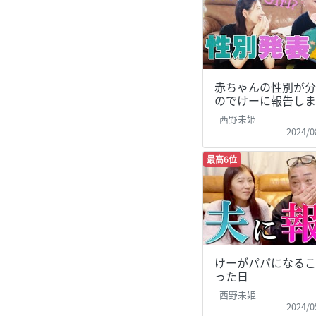
赤ちゃんの性別が分
のでけーに報告しま
西野未姫
2024/0
最高6位
けーがパパになるこ
った日
西野未姫
2024/0