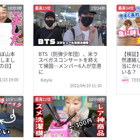
10分3秒
最高15位
2分24秒
最高34位
ぼ山本
BTS（防弾少年団）、米ラ
【検証
しまし
スベガスコンサートを終え
然連絡し
婦の日】
て帰国…メンバー6人が空港
当にか
に
いる？
1/23 19:00
Kstyle
TEE
2022/04/19 11:10
10分11秒
最高22位
10分48秒