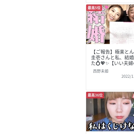
最高5位
【ご報告】極楽とん
圭壱さんと私、結婚
た💍💖✨【いい夫
西野未姫
2022/1
最高36位