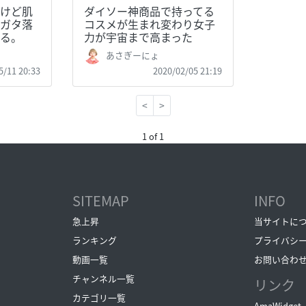
けど肌
ダイソー神商品で持ってる
ガタ落
コスメが生まれ変わり女子
る。
力が宇宙まで高まった
あさぎーにょ
5/11 20:33
2020/02/05 21:19
<
>
1 of 1
SITEMAP
INFO
急上昇
当サイトに
ランキング
プライバシ
動画一覧
お問い合わ
チャンネル一覧
リンク
カテゴリ一覧
AmaWidget