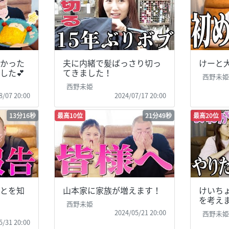
かった
夫に内緒で髪ばっさり切っ
けーと
した💕
てきました！
西野未
西野未姫
8/07 20:00
2024/07/17 20:00
13分16秒
最高10位
21分49秒
最高20位
とを知
山本家に家族が増えます！
けいち
を考え
西野未姫
2024/05/21 20:00
西野未
5/31 20:00