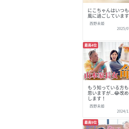
にこちゃんはいつも
風に過ごしています
西野未姫
2025/0
最高4位
もう知っている方も
思いますが...😂改
します！
西野未姫
2024/1
最高9位