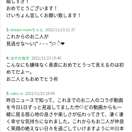
嬉しすぎ！
おめでとうございます！
けいちょん宜しくお願い致します！
3:
dream mamちゃん
2022/11/23 21:37
これからのお二人が
見逃せな～い(*ˊᵕˋ*)੭ ੈ❤︎
4:
ほやの塩辛
2022/11/23 19:40
こんなにも嫌味なく素直におめでとうって言えるのは初
めてだよー。
お二人ともおめでとう㊗️
5:
saku ra
2022/11/23 18:09
昨日ニュースで知って、これまでのお二人のコラボ動画
を今日1日ずっと見返してました🥹🤍どの動画からも一
緒に居る居心地の良さや楽しさが伝わってきて、凄く凄
く幸せな気持ちになれました。これからもお二人が仲良
く笑顔の絶えない日々を過ごしていけますように🫶🏻本