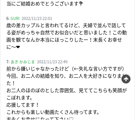
当にご結婚おめでとうございます💐
6:
GURI
2022/11/23 22:01
歳の差カップルと言われてるけど、夫婦で並んで話して
る姿がめっちゃ自然でお似合いだと思いました！この動
画を観てなんか本当にほっこりしたー！末長くお幸せ
に〜❤
7:
あき かみじま
2022/11/23 22:49
前から嫌いじゃなかったけど（←失礼な言い方ですが）
今回、お二人の結婚を知り、お二人を大好きになりまし
た！
お二人のほのぼのとした雰囲気、見ててこちらも笑顔が
こぼれます。
応援してます！
これからも楽しい動画たくさん待ってます。
末永くお幸せになって下さい♡
8:
。ヤンズ
2022/11/23 20:53