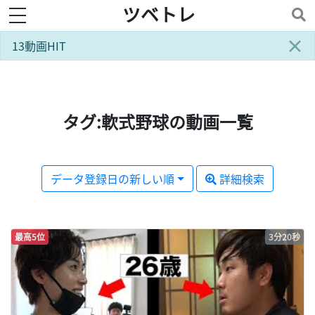
ツベトレ
toggle navigation
×
13動画HIT
タグ:軟式野球の動画一覧
データ登録日の新しい順
詳細検索
最高5位
3分20秒