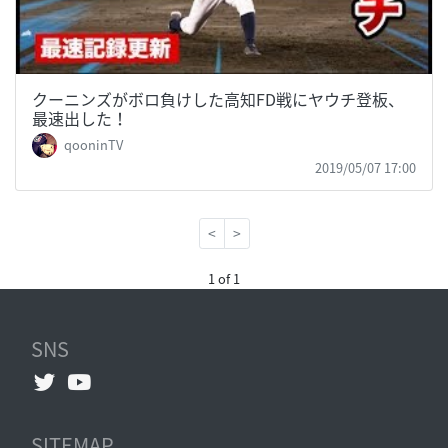
クーニンズがボロ負けした高知FD戦にヤウチ登板、
最速出した！
qooninTV
2019/05/07 17:00
<
>
1 of 1
SNS
SITEMAP