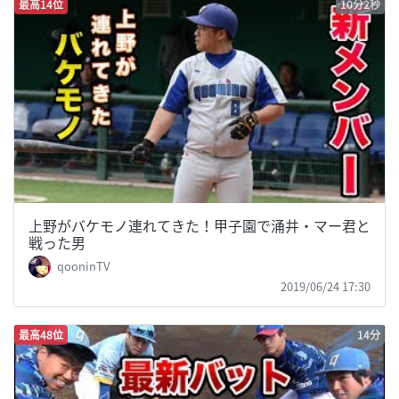
最高14位
10分2秒
上野がバケモノ連れてきた！甲子園で涌井・マー君と
戦った男
qooninTV
2019/06/24 17:30
最高48位
14分