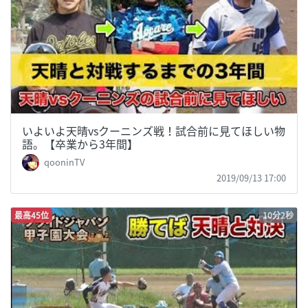
いよいよ天晴vsクーニンズ戦！試合前に見てほしい物
語。【卒業から3年間】
qooninTV
2019/09/13 17:00
最高45位
10分2秒