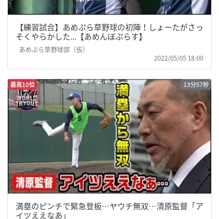
【練習試合】あめぷら草野球の初陣！しょーたがさっ
そくやらかした...【あめんぼぷらす】
あめぷら草野球部（仮）
2022/05/05 18:00
最高10位
13分57秒
満塁のピンチで緊急登板…ヤウチ無双…清原監督「ア
イツええなあ」