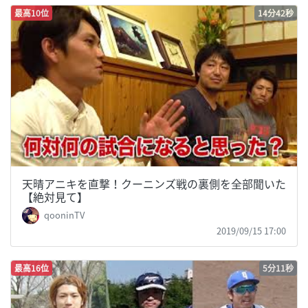
最高10位
14分42秒
天晴アニキを直撃！クーニンズ戦の裏側を全部聞いた
【絶対見て】
qooninTV
2019/09/15 17:00
最高16位
5分11秒