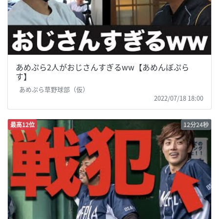
あめぷら2人がおじさんすぎるww【あめんぼぷら
す】
あめぷら草野球部（仮）
2022/07/18 18:00
最高12位
12分24秒