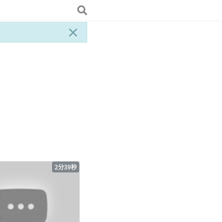
×
2分39秒