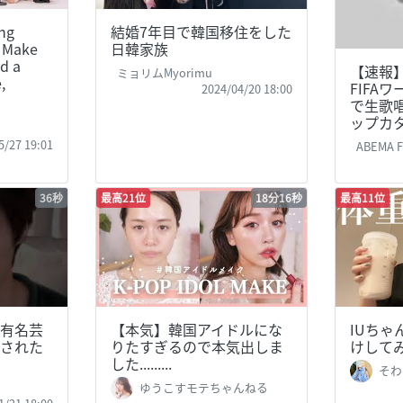
ng
結婚7年目で韓国移住をした
Make
日韓家族
d a
【速報】
ミョリムMyorimu
,
FIFA
2024/04/20 18:00
で生歌唱
ップカタ
5/27 19:01
ABEMA FIFA
36秒
最高21位
18分16秒
最高11位
有名芸
【本気】韓国アイドルにな
IUちゃ
された
りたすぎるので本気出しま
けして
した.........
そわ
ゆうこすモテちゃんねる