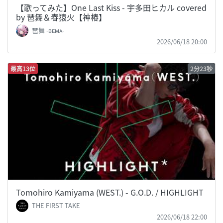
【歌ってみた】One Last Kiss - 宇多田ヒカル covered
by 琶舞＆春猿火【神椿】
琶舞 -ʙᴇᴍᴀ-
2026/06/18 20:00
最高13位
2分23秒
Tomohiro Kamiyama (WEST.) - G.O.D. / HIGHLIGHT
THE FIRST TAKE
2026/06/18 22:00