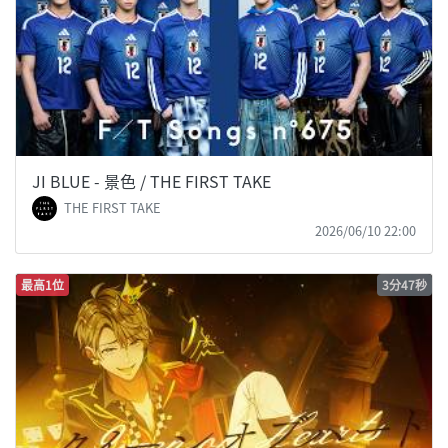
JI BLUE - 景色 / THE FIRST TAKE
THE FIRST TAKE
2026/06/10 22:00
最高1位
3分47秒