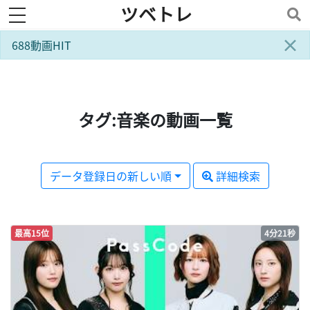
ツベトレ
toggle navigation
×
688動画HIT
タグ:音楽の動画一覧
データ登録日の新しい順
詳細検索
最高15位
4分21秒