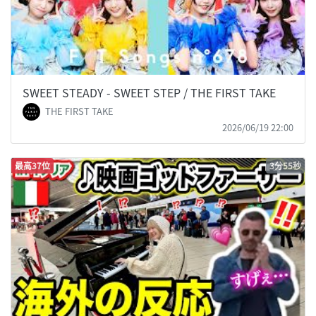
SWEET STEADY - SWEET STEP / THE FIRST TAKE
THE FIRST TAKE
2026/06/19 22:00
最高37位
3分55秒