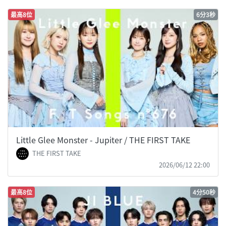
最高8位
6分3秒
Little Glee Monster - Jupiter / THE FIRST TAKE
THE FIRST TAKE
2026/06/12 22:00
最高8位
4分50秒