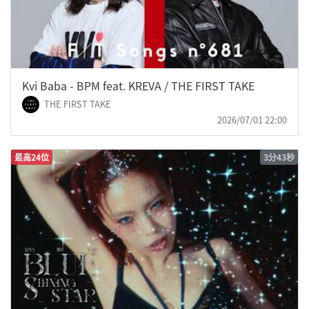
Kvi Baba - BPM feat. KREVA / THE FIRST TAKE
THE FIRST TAKE
2026/07/01 22:00
最高24位
3分43秒