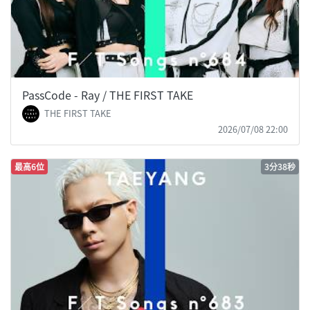
PassCode - Ray / THE FIRST TAKE
THE FIRST TAKE
2026/07/08 22:00
最高6位
3分38秒