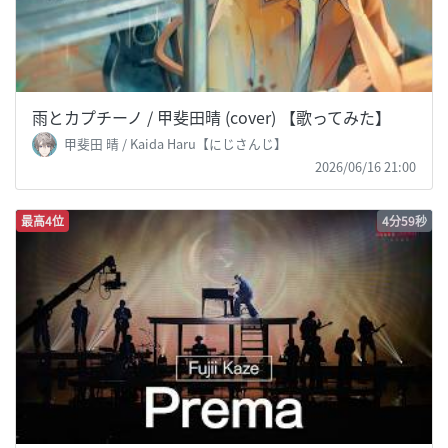
雨とカプチーノ / 甲斐田晴 (cover) 【歌ってみた】
甲斐田 晴 / Kaida Haru【にじさんじ】
2026/06/16 21:00
最高4位
4分59秒