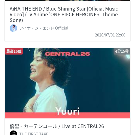
AiNA THE END / Blue Shining Star [Official Music
Video] (TV Anime 'ONE PIECE HEROINES' Theme
Song)
アイナ・ジ・エンド Official
2026/07/01 22:00
最高16位
4分15秒
優里 - カーテンコール / Live at CENTRAL26
THE FIRST TAKE