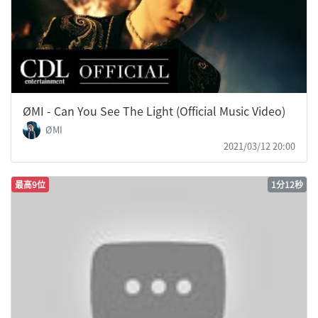
ØMI - Can You See The Light (Official Music Video)
ØMI
2021/03/12 20:00
最高9位
1分12秒