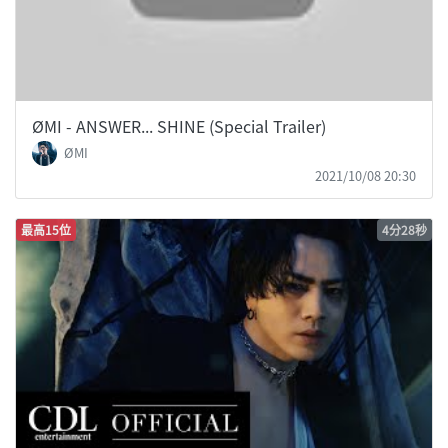
ØMI - ANSWER... SHINE (Special Trailer)
ØMI
2021/10/08 20:30
最高15位
4分28秒