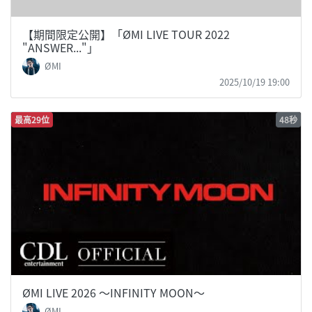
【期間限定公開】「ØMI LIVE TOUR 2022
"ANSWER..."」
ØMI
2025/10/19 19:00
最高29位
48秒
ØMI LIVE 2026 〜INFINITY MOON〜
ØMI