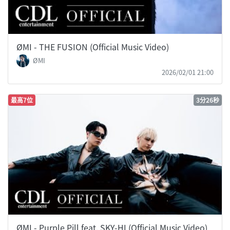
ØMI - THE FUSION (Official Music Video)
ØMI
2026/02/01 21:00
最高7位
3分26秒
ØMI - Purple Pill feat. SKY-HI (Official Music Video)