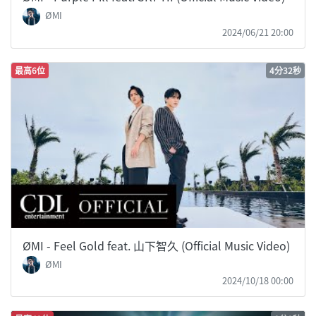
ØMI
2024/06/21 20:00
最高6位
4分32秒
ØMI - Feel Gold feat. 山下智久 (Official Music Video)
ØMI
2024/10/18 00:00