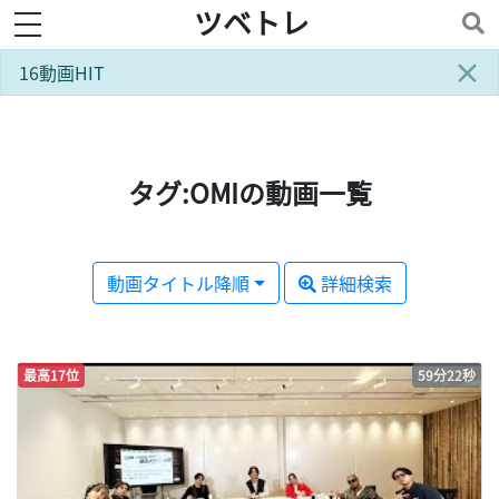
ツベトレ
toggle navigation
×
16動画HIT
タグ:OMIの動画一覧
動画タイトル降順
詳細検索
最高17位
59分22秒