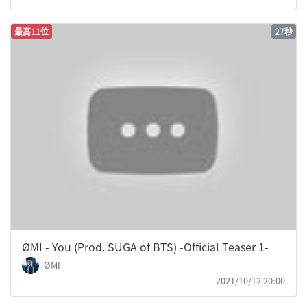
最高11位
27秒
ØMI - You (Prod. SUGA of BTS) -Official Teaser 1-
ØMI
2021/10/12 20:00