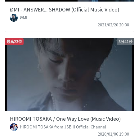
ØMI - ANSWER... SHADOW (Official Music Video)
ØMI
2021/02/20 20:00
最高23位
3分41秒
HIROOMI TOSAKA / One Way Love (Music Video)
HIROOMI TOSAKA from JSBIII Official Channel
2020/01/06 19:00