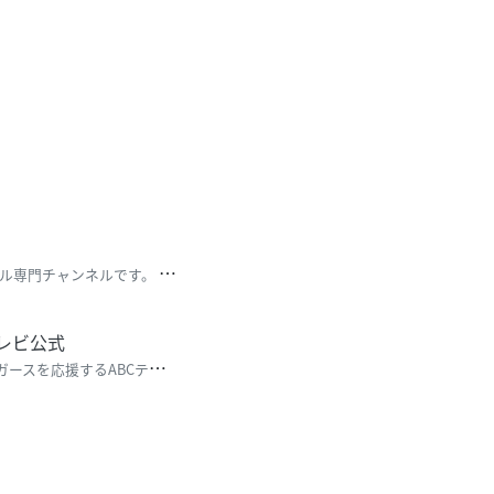
日
本最大級の動画配信サービスU-NEXTの欧州フットボール専門チャンネルです。 スペインリーグ1部ラ
テレビ公式
「
ABC は虎バン主義。」と銘打ち、どこよりも阪神タイガースを応援するABCテレビ公式のYouTub