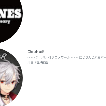
ChroNoiR
- - - - - ChroNoiR | クロノワール - - - - - にじさんじ所属
月間:7位/4動画