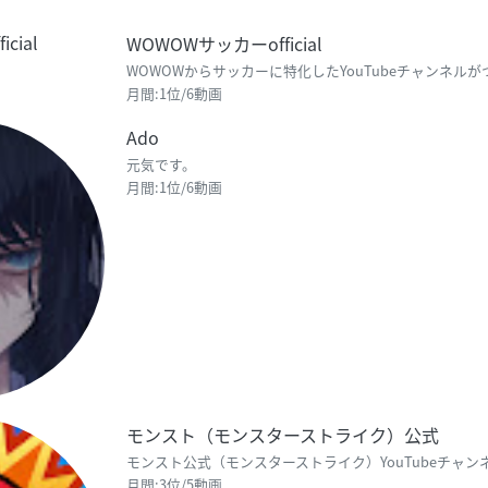
WOWOWサッカーofficial
月間:1位/6動画
Ado
元気です。
月間:1位/6動画
モンスト（モンスターストライク）公式
月間:3位/5動画