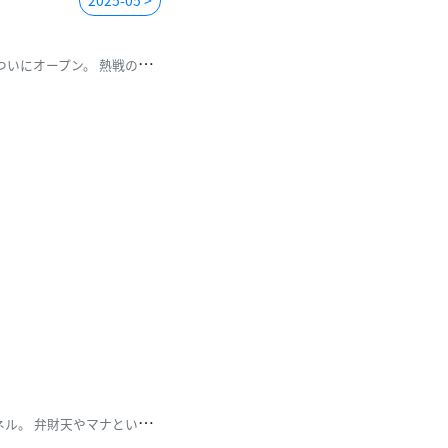
2025-05 >
W
OWOWからサッカーに特化したYouTubeチャンネルがついにオープン。 熱戦の試合ハイライトはも
モ
ンスト公式（モンスターストライク）YouTubeチャンネル。 弁財天やマナといったガチャや、ウ