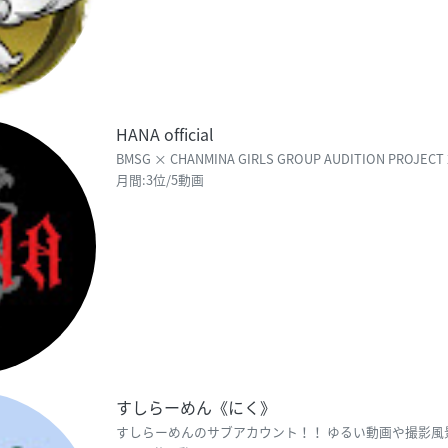
HANA official
BMSG × CHANMINA GIRLS GROUP AUDITION PROJECT 
月間:3位/5動画
すしらーめん《にく》