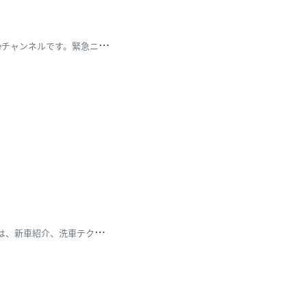
T
BSテレビ報道局が運営する「TBS NEWS」公式YouTubeチャンネルです。緊急ニュースが発生
こ
んにちは！車好きの鈴木なるです。 このチャンネルでは、新車紹介、洗車テクニック、車のお役立ちグッズ