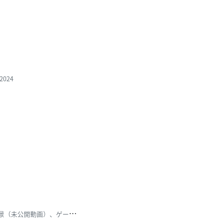
2024
す
しらーめんのサブアカウント！！ ゆるい動画や撮影風景（未公開動画）、ゲーム動画など基本何でも出しま