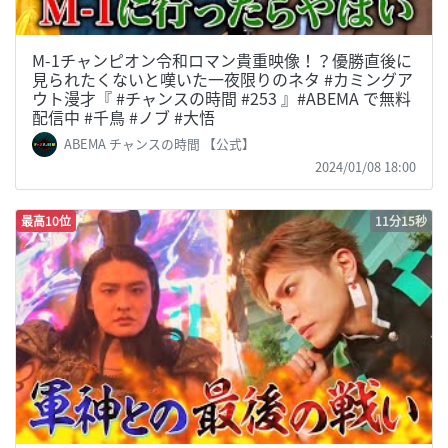
M-1チャンピオン令和ロマン貴重映像！？優勝直後に
見られたくないと嘆いた一夜限りのネタ #カミングア
ウト漫才『 #チャンスの時間 #253 』#ABEMA で無料
配信中 #千鳥 #ノブ #大悟
ABEMA チャンスの時間 【公式】
2024/01/08 18:00
最高10位
11分15秒