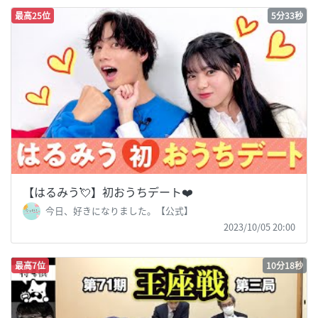
最高25位
5分33秒
【はるみう💘】初おうちデート❤️
今日、好きになりました。【公式】
2023/10/05 20:00
最高7位
10分18秒