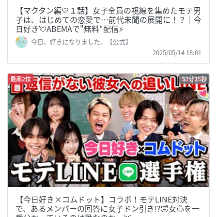
【マクタン編💛１話】女子全員の視線を集めたモテ男
子は、はじめての恋愛で…前代未聞の展開に！？｜今
日好き💘ABEMAで"無料"配信⚡️
今日、好きになりました。【公式】
2025/05/14 18:01
最高2位
53分25秒
【今日好き×コムドット】コラボ！モテLINE対決
で、あるメンバーの回答に女子ドン引き!?🤣女心を一