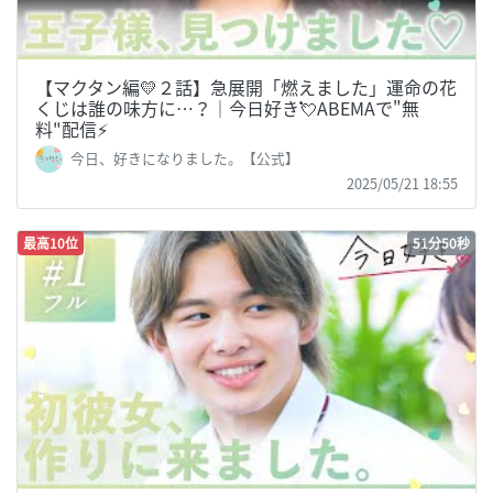
【マクタン編💛２話】急展開「燃えました」運命の花
くじは誰の味方に…？｜今日好き💘ABEMAで"無
料"配信⚡️
今日、好きになりました。【公式】
2025/05/21 18:55
最高10位
51分50秒