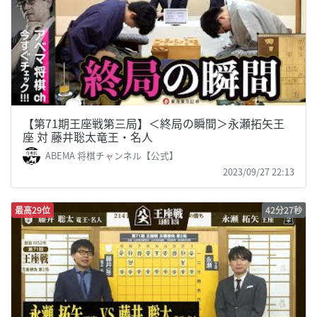
【第71期王座戦第三局】＜終局の瞬間＞永瀬拓矢王
座 対 藤井聡太竜王・名人
ABEMA 将棋チャンネル【公式】
2023/09/27 22:13
最高29位
42分27秒