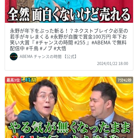
永野が年下をぶった斬る！？ネクストブレイク必至の
若手がキレまくる #永野が自腹で賞金100万円 年下お
笑い大賞『 #チャンスの時間 #255 』#ABEMA で無料
配信中 #千鳥 #ノブ #大悟
ABEMA チャンスの時間 【公式】
2024/01/22 18:00
最高3位
7分42秒