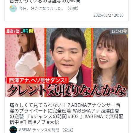
番分かっているのは誰なのか👀💓
今日、好きになりました。【公式】
2025/03/27 20:30
最高7位
12分43秒
痛々しくて見てられない！？ABEMAアナウンサー西
澤のプライベートに完全密着 #ABEMAアナ西澤由夏
の逆襲 『 #チャンスの時間 #302 』#ABEMA で無料配
信中 #千鳥 #ノブ #大悟
ABEMA チャンスの時間 【公式】