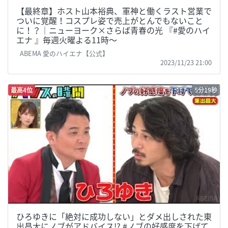
【最終章】ホスト山本裕典、軍神と働くラスト営業で
ついに覚醒！コスプレ姿で売上がとんでもないこと
に！？│ニューヨーク×さらば青春の光 『#愛のハイ
エナ 』毎週火曜よる11時〜
ABEMA 愛のハイエナ【公式】
2023/11/23 21:00
最高4位
5分19秒
ひろゆきに「絶対に成功しない」とダメ出しされた東
出昌大にノブがアドバイス!? #ノブの好感度を下げて