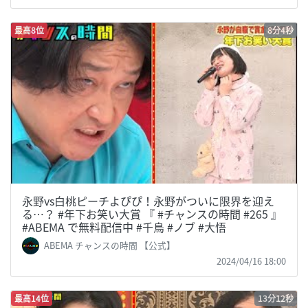
最高8位
8分4秒
永野vs白桃ピーチよぴぴ！永野がついに限界を迎え
る…？ #年下お笑い大賞 『 #チャンスの時間 #265 』
#ABEMA で無料配信中 #千鳥 #ノブ #大悟
ABEMA チャンスの時間 【公式】
2024/04/16 18:00
最高14位
13分12秒