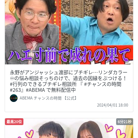
永野がアンジャッシュ渡部にブチギレ…リンダカラー
♾️の悩み相談そっちのけで、過去の因縁をぶつける！
#行列のできるブチギレ相談所 『 #チャンスの時間
#263』#ABEMA で無料配信中
ABEMA チャンスの時間 【公式】
2024/04/01 18:00
最高20位
6分21秒