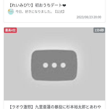
【れいみひ💘】初おうちデート❤️
今日、好きになりました。【公式】
2023/08/23 20:00
最高4位
1分4秒
【ラオウ激怒】九里亜蓮の暴投に杉本裕太郎とあわや