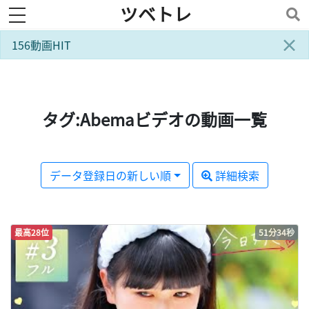
ツベトレ
toggle navigation
×
156動画HIT
タグ:Abemaビデオの動画一覧
データ登録日の新しい順
詳細検索
最高28位
51分34秒