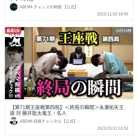
ABEMA チャンスの時間 【公式】
2023/11/20 18:00
最高5位
10分19秒
【第71期王座戦第四局】＜終局の瞬間＞永瀬拓矢王
座 対 藤井聡太竜王・名人
ABEMA 将棋チャンネル【公式】
2023/10/12 01:52