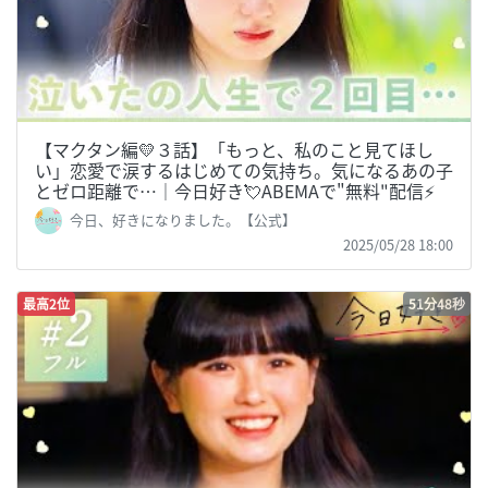
【マクタン編💛３話】「もっと、私のこと見てほし
い」恋愛で涙するはじめての気持ち。気になるあの子
とゼロ距離で…｜今日好き💘ABEMAで"無料"配信⚡️
今日、好きになりました。【公式】
2025/05/28 18:00
最高2位
51分48秒