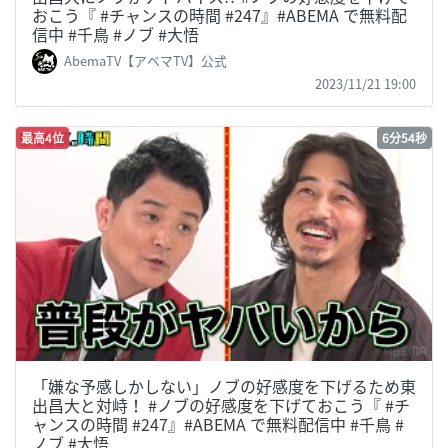
おこう『 #チャンスの時間 #247』#ABEMA で無料配
信中 #千鳥 #ノブ #大悟
AbemaTV【アベマTV】公式
2023/11/21 19:00
最高4位
6分54秒
「嫌な予感しかしない」ノブの好感度を下げるため東
出昌大と対峙！ #ノブの好感度を下げておこう『 #チ
ャンスの時間 #247』#ABEMA で無料配信中 #千鳥 #
ノブ #大悟