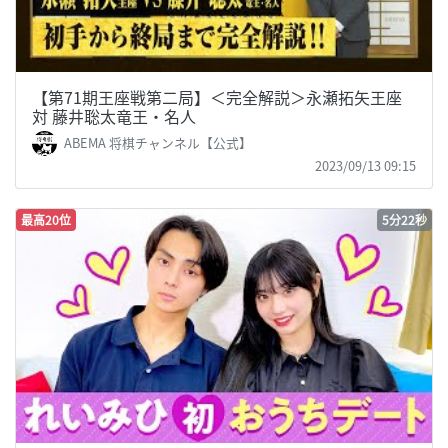
【第71期王座戦第二局】＜完全解説＞永瀬拓矢王座
対 藤井聡太竜王・名人
ABEMA 将棋チャンネル【公式】
2023/09/13 09:15
最高20位
5分22秒