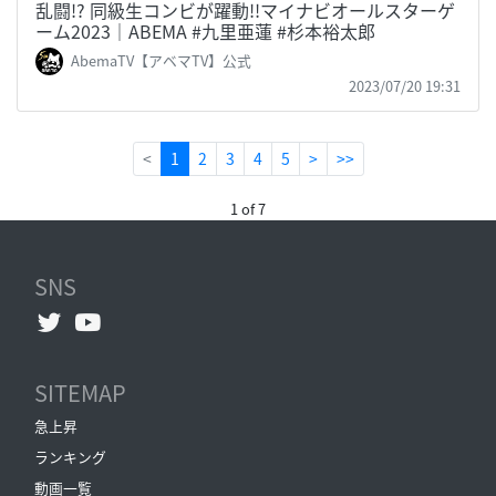
乱闘!? 同級生コンビが躍動!!マイナビオールスターゲ
ーム2023｜ABEMA #九里亜蓮 #杉本裕太郎
AbemaTV【アベマTV】公式
2023/07/20 19:31
(current)
<
1
2
3
4
5
>
>>
1 of 7
SNS
SITEMAP
急上昇
ランキング
動画一覧