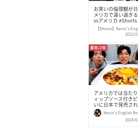
お笑いの倫理観が日
メリカで違い過ぎる
vsアメリカ #Shorts
【Shorts】Kevin's Engli
2022/0
最高22位
アメリカでは当たり
ィップソース付きピ
いに日本で発売され
Kevin's English Room /
2024/0