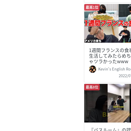
最高1位
1週間フランスの食
生活してみたらめち
ゃツラかったwww
Kevin's English Room /
2022/0
最高8位
『バスルーム』の認