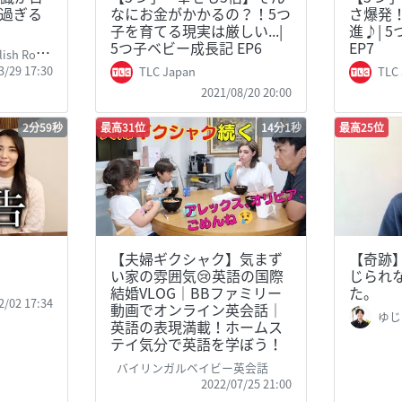
過ぎる
なにお金がかかるの？！5つ
さ爆発
子を育てる現実は厳しい...|
進♪| 
5つ子ベビー成長記 EP6
EP7
sh Room
3/29 17:30
TLC Japan
TLC
2021/08/20 20:00
2分59秒
最高31位
14分1秒
最高25位
【夫婦ギクシャク】気まず
【奇跡
い家の雰囲気😢英語の国際
じられ
結婚VLOG｜BBファミリー
た。
2/02 17:34
動画でオンライン英会話｜
ゆじー
英語の表現満載！ホームス
テイ気分で英語を学ぼう！
バイリンガルベイビー英会話
2022/07/25 21:00