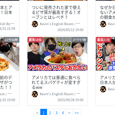
本とア
ついに発売された家で使え
なぜか
！日本
るピザ窯が最高すぎる！オ
ないア
ーブンとはレベチ？
の朝食
sh Room
Kevin's English Room / 掛山ケビ志郎
Kevin
3/31 21:04
2024/05/12 19:00
22分28秒
最高18位
25分37秒
最高21位
前のデ
アメリカでは普通に食べら
アメリ
ザがつ
れてるスパゲティが変すぎ
日本人
た！！
るww
Kevin
 掛山ケビ志郎
Kevin's English Room / 掛山ケビ志郎
1/25 19:00
2023/09/28 19:00
(current)
<
1
2
3
4
>
>>