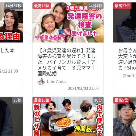
14分57秒
最高13位
24分4秒
最高27位
した本
【３歳児発達の遅れ】発達
お母さ
障害の検査を受けてきまし
大変さ
た バイリンガル育児｜ア
違い過ぎ
メリカ子育て｜３児ママ｜
カ #Sho
2/12 21:00
国際結婚
【Shorts】
Ellie Ames
2021/03/03 21:00
35秒
最高15位
30分
最高5位