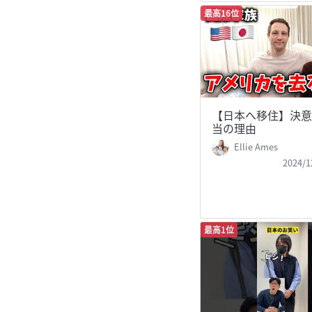
最高16位
【日本へ移住】決意
当の理由
Ellie Ames
2024/1
最高1位