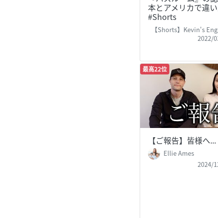
本とアメリカで違い
#Shorts
【Shorts】Kevin's Engli
2022/0
最高22位
【ご報告】皆様へ...
Ellie Ames
2024/1