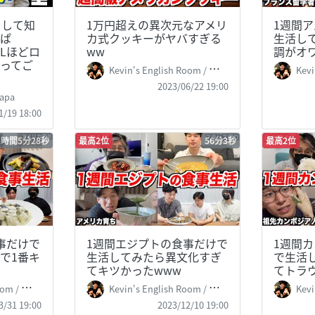
うして知
1万円超えの異次元なアメリ
1週間
ぱ
カ式クッキーがヤバすぎる
生活し
 BLほどロ
ww
調がオ
ってご
Kevin's English Room / 掛山ケビ志郎
Kevin
2023/06/22 19:00
apa
1/19 18:00
1時間5分28秒
最高2位
56分3秒
最高2位
事だけで
1週間エジプトの食事だけで
1週間
で1番キ
生活してみたら異文化すぎ
で生活
てキツかったwww
てトラ
 掛山ケビ志郎
Kevin's English Room / 掛山ケビ志郎
Kevin
3/31 19:00
2023/12/10 19:00