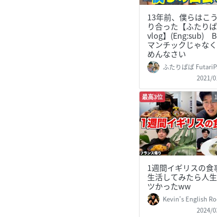
13年前、僕らはこ
り合った【ふたりぱ
vlog】(Eng:sub)
マンチックじゃなく
めんなさい
ふたりぱぱ FutariP
2021/0
最高3位
1週間イギリスの食
生活してみたら人生
ツかったww
Kevin's English Room /
2024/0