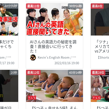
48分26秒
最高11位
30分56秒
最高6位
事だけで
AIさんの英語力の秘密を調
「ツナ
ゃくち
査！直接会いに行ってき
メリカ
た！
vsアメリ
 掛山ケビ志郎
Kevin's English Room / 掛山ケビ志郎
【Shorts】
7/17 19:00
2022/03/16 19:00
20秒
最高12位
43分14秒
最高28位
識が日
【5つ子 = 幸せも5倍】そん
【5つ子