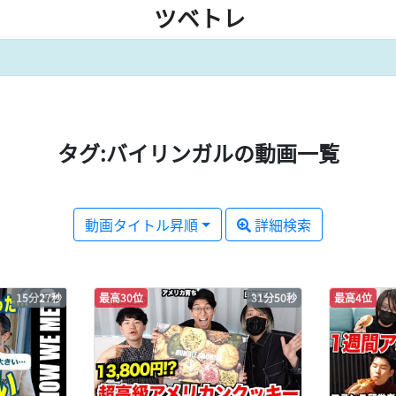
ツベトレ
タグ:バイリンガルの動画一覧
動画タイトル昇順
詳細検索
15分27秒
最高30位
31分50秒
最高4位