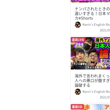
ナンパされたときの
違いすぎる！日本 V
カ#Shorts
Kevin's English Room /
2021/0
最高23位
海外で言われまくっ
人への悪口が酷すぎ
論破する
Kevin's English Room /
2021/0
最高5位