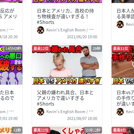
反応が
日本とアメリカ、高校の持
日本人
S アメリ
ち物検査が違いすぎる！
る英単
#Shorts
Kevin
 掛山ケビ志郎
Kevin's English Room / 掛山ケビ志郎
4/18 20:30
2021/06/20 19:00
14分48秒
最高12位
29秒
最高31位
た日本
父親の嫌われ具合、日本と
日本vs
るので
アメリカで違いすぎる
の手作
#Shorts
が違いす
 掛山ケビ志郎
Kevin's English Room / 掛山ケビ志郎
Kevin
7/01 19:00
2021/08/07 18:00
32秒
最高22位
15分22秒
最高8位