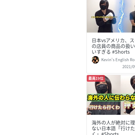
日本vsアメリカ、
の店員の商品の扱い
いすぎる #Shorts
Kevin's English Room /
2021/0
最高19位
海外の人が絶対に理
ない日本語「行けた
く」#Shorts