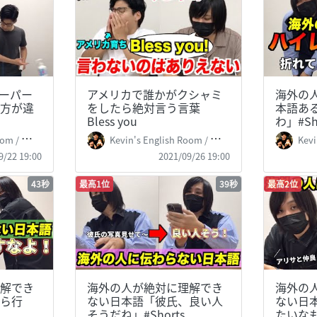
スーパー
アメリカで誰かがクシャミ
海外の
方が違
をしたら絶対言う言葉
本語あ
Bless you
わ」#Sh
 掛山ケビ志郎
Kevin's English Room / 掛山ケビ志郎
Kevin
9/22 19:00
2021/09/26 19:00
43秒
最高1位
39秒
最高2位
解でき
海外の人が絶対に理解でき
海外の
ら行
ない日本語「彼氏、良い人
ない日
そうだね」#Shorts
たいなも