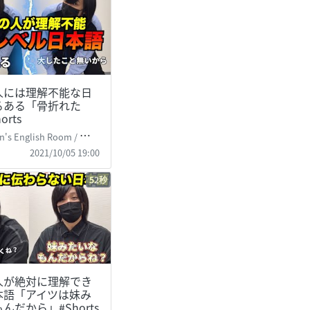
人には理解不能な日
るある「骨折れた
orts
's English Room / 掛山ケビ志郎
2021/10/05 19:00
52秒
人が絶対に理解でき
本語「アイツは妹み
んだから」#Shorts