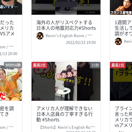
だった
海外の人がリスペクトする
1週間
メリカ
日本人の地震対応力#Shorts
生活し
VSアメ
調がオ
Kevin's English Room / 掛山ケビ志郎
Kevin
2022/02/23 19:00
 掛山ケビ志郎
1/13 20:00
30分56秒
最高2位
33秒
最高1位
秘密を調
アメリカ人が理解できない
ブライ
てき
日本人店員の丁寧すぎる行
言った
動 #Shorts
メリカ
vsアメリ
 掛山ケビ志郎
【Shorts】Kevin's English Room