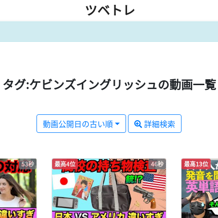
ツベトレ
タグ:ケビンズイングリッシュの動画一覧
動画公開日の古い順
詳細検索
53秒
最高4位
46秒
最高13位