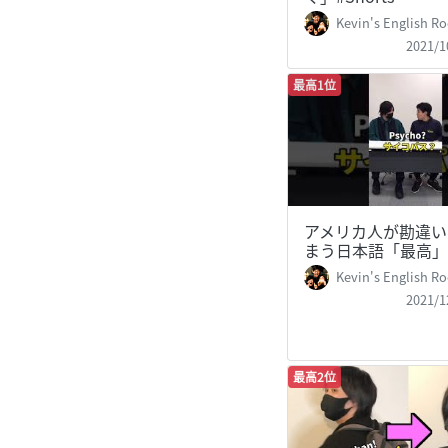
Kevin's English Room /
2021/1
最高1位
アメリカ人が勘違い
まう日本語「最高」#S
Kevin's English Room /
2021/1
最高2位