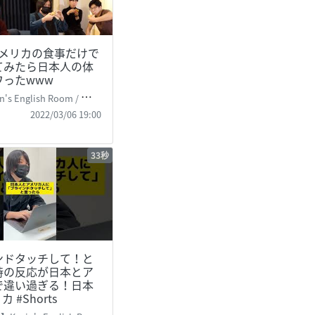
アメリカの食事だけで
てみたら日本人の体
ワったwww
's English Room / 掛山ケビ志郎
2022/03/06 19:00
33秒
ンドタッチして！と
時の反応が日本とア
で違い過ぎる！日本
カ #Shorts