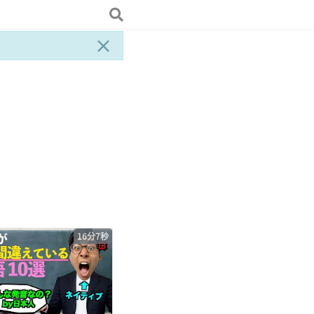
×
16分7秒