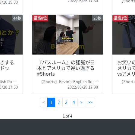
2022/03/26 17:30
【Shorts】
3/16 19:00
44秒
最高8位
20秒
最高1位
きする
『バスルーム』の認識が日
お笑い
ドッ
本とアメリカで違い過ぎる
メリカ
#Shorts
vsアメリ
sh Room
【Shorts】Kevin's English Room
【Shorts】
3/28 17:30
2022/03/29 17:30
(current)
<
1
2
3
4
>
>>
1 of 4