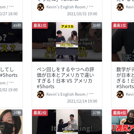
 掛山ケビ志郎
Kevin's English Room / 掛山ケビ志郎
Kevin
0/27 18:00
2021/10/31 19:00
49秒
最高1位
30秒
最高1位
してし
ペン回しをするやつへの評
数学が
horts
価が日本とアメリカで違い
が日本
すぎる！日本 VS アメリカ
ぎる！日
 掛山ケビ志郎
#Shorts
#Shorts
2/02 19:00
Kevin's English Room / 掛山ケビ志郎
Kevin
2021/12/14 19:00
26秒
最高2位
37秒
最高4位