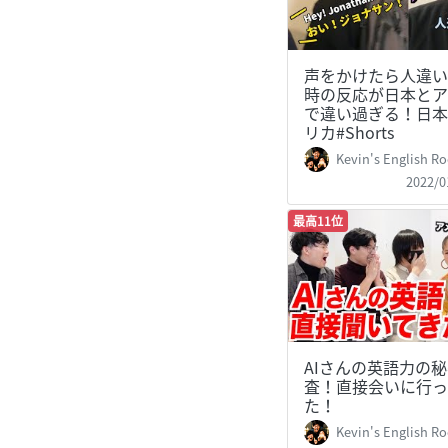
声をかけたら人違い
時の反応が日本とア
で違い過ぎる！日本
リカ#Shorts
Kevin's English Room /
2022/0
最高11位
AIさんの英語力の
査！直接会いに行っ
た！
Kevin's English Room /