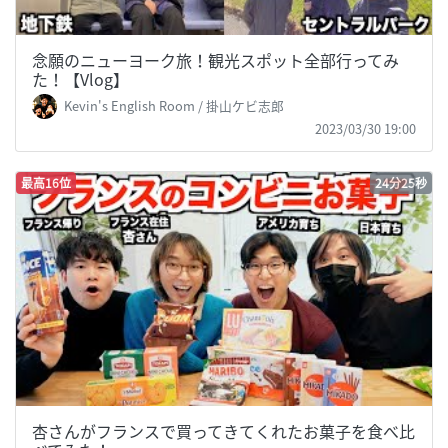
念願のニューヨーク旅！観光スポット全部行ってみ
た！【Vlog】
Kevin's English Room / 掛山ケビ志郎
2023/03/30 19:00
最高16位
24分25秒
杏さんがフランスで買ってきてくれたお菓子を食べ比