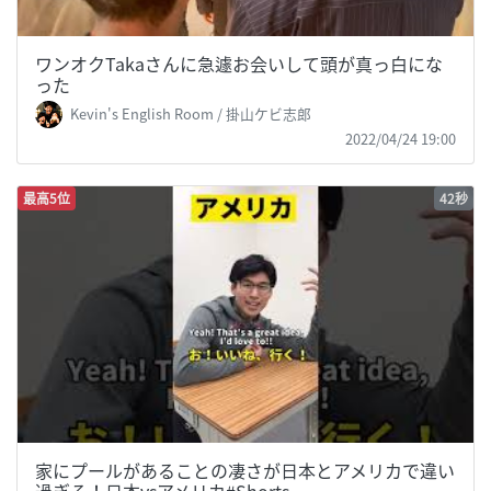
ワンオクTakaさんに急遽お会いして頭が真っ白にな
った
Kevin's English Room / 掛山ケビ志郎
2022/04/24 19:00
最高5位
42秒
家にプールがあることの凄さが日本とアメリカで違い
過ぎる！日本vsアメリカ#Shorts