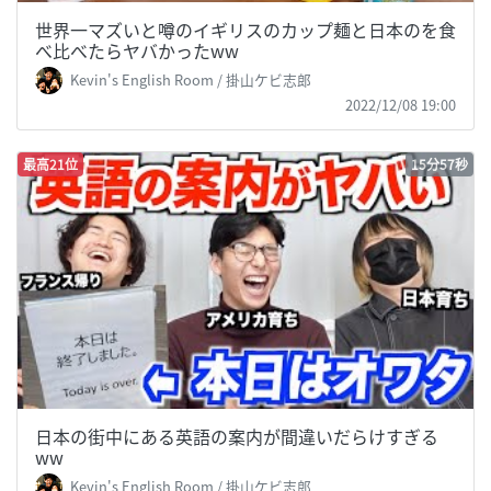
世界一マズいと噂のイギリスのカップ麺と日本のを食
べ比べたらヤバかったww
Kevin's English Room / 掛山ケビ志郎
2022/12/08 19:00
最高21位
15分57秒
日本の街中にある英語の案内が間違いだらけすぎる
ww
Kevin's English Room / 掛山ケビ志郎