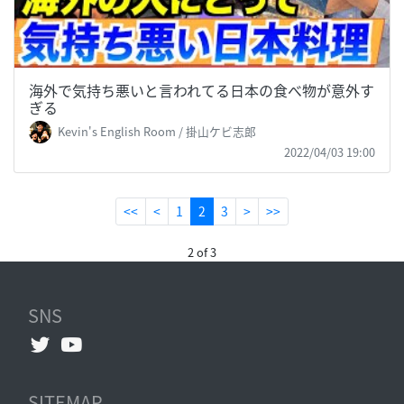
海外で気持ち悪いと言われてる日本の食べ物が意外す
ぎる
Kevin's English Room / 掛山ケビ志郎
2022/04/03 19:00
(current)
<<
<
1
2
3
>
>>
2 of 3
SNS
SITEMAP