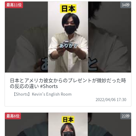
最高11位
34秒
日本とアメリカ彼女からのプレゼントが微妙だった時
の反応の違い #Shorts
【Shorts】Kevin's English Room
2022/04/06 17:30
最高6位
22秒