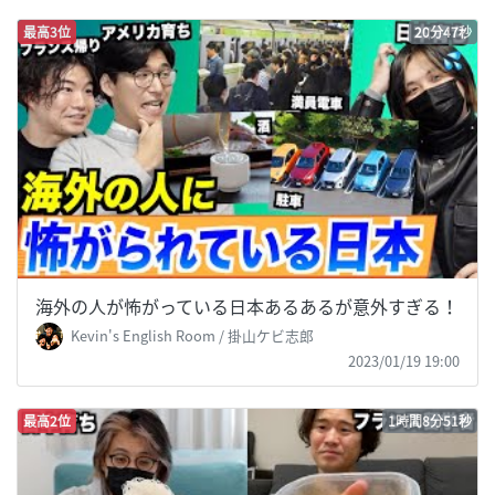
最高3位
20分47秒
海外の人が怖がっている日本あるあるが意外すぎる！
Kevin's English Room / 掛山ケビ志郎
2023/01/19 19:00
最高2位
1時間8分51秒