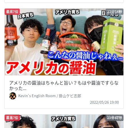
最高7位
22分34秒
アメリカの醤油はちゃんと旨い？もはや醤油ですらな
かった...
Kevin's English Room / 掛山ケビ志郎
2022/05/26 19:00
最高7位
23分47秒