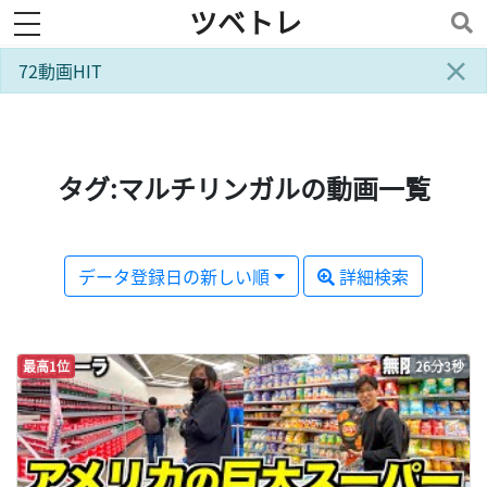
ツベトレ
toggle navigation
×
72動画HIT
タグ:マルチリンガルの動画一覧
データ登録日の新しい順
詳細検索
最高1位
26分3秒